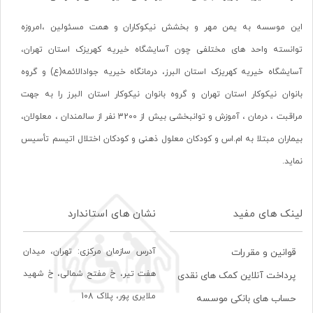
این موسسه به یمن مهر و بخشش نیکوکاران و همت مسئولین ،امروزه
توانسته واحد های مختلفی چون آسایشگاه خیریه کهریزک استان تهران،
آسایشگاه خیریه کهریزک استان البرز، درمانگاه خیریه جوادالائمه(ع) و گروه
بانوان نیکوکار استان تهران و گروه بانوان نیکوکار استان البرز را به جهت
مراقبت ، درمان ، آموزش و توانبخشی بیش از 3200 نفر از سالمندان ، معلولان،
بیماران مبتلا به ام.اس و کودکان معلول ذهنی و کودکان اختلال اتیسم تأسیس
نماید.
لینک های مفید
نشان های استاندارد
آدرس سازمان مرکزی: تهران، ميدان
قوانین و مقررات
هفت تير، خ مفتح شمالی، خ شهيد
پرداخت آنلاین کمک های نقدی
ملايری پور، پلاک 108
حساب های بانکی موسسه