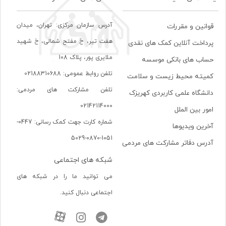
آدرس سازمان مرکزی: تهران، ميدان
قوانین و مقررات
هفت تير، خ مفتح شمالی، خ شهيد
پرداخت آنلاین کمک های نقدی
ملايری پور، پلاک 108
حساب های بانکی موسسه
تلفن روابط عمومی: 02188310688
کمیته محیط زیست و سلامت
تلفن مشارکت های مردمی:
دانشگاه علمی کاربردی کهریزک
02142114000
امور بین الملل
شماره کارت جهت کمک رسانی: 0447-
آخرین ویدیوها
1051-0870-5029
آدرس دفاتر مشارکت های مردمی
شبکه های اجتماعی
می توانید ما را در شبکه های
اجتماعی دنبال کنید.