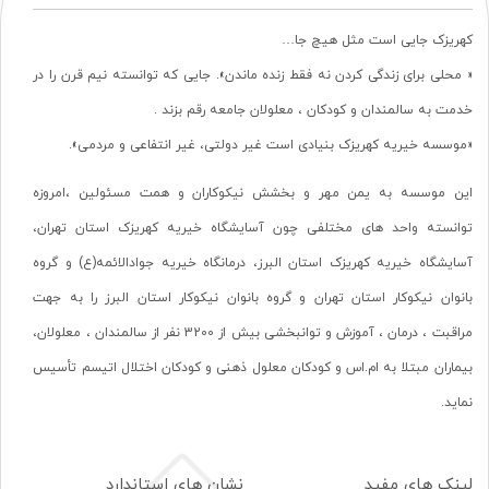
کهریزک جایی است مثل هیچ جا…
« محلی برای زندگی کردن نه فقط زنده ماندن». جایی که توانسته نیم قرن را در
خدمت به سالمندان و کودکان ، معلولان جامعه رقم بزند .
«موسسه خیریه کهریزک بنیادی است غیر دولتی، غیر انتفاعی و مردمی».
این موسسه به یمن مهر و بخشش نیکوکاران و همت مسئولین ،امروزه
توانسته واحد های مختلفی چون آسایشگاه خیریه کهریزک استان تهران،
آسایشگاه خیریه کهریزک استان البرز، درمانگاه خیریه جوادالائمه(ع) و گروه
بانوان نیکوکار استان تهران و گروه بانوان نیکوکار استان البرز را به جهت
مراقبت ، درمان ، آموزش و توانبخشی بیش از 3200 نفر از سالمندان ، معلولان،
بیماران مبتلا به ام.اس و کودکان معلول ذهنی و کودکان اختلال اتیسم تأسیس
نماید.
لینک های مفید
نشان های استاندارد