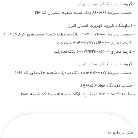
• گروه بانوان نيكوكار استان تهران:
– حساب سپرده 86/1489 بانک سپه شعبه شمیران کد 192
• آسايشگاه خيريه كهريزك استان البرز:
– حساب سپرده 0207200720009 بانک صادرات شعبه محمدشهر کرج کد2006
– کارت مجازی 6104337770094363 ملت جام
– کارت مجازی 6037691990086209 بانک صادرات
• گروه بانوان نيكوكار استان البرز:
– حساب سپرده 0101320123007 بانک صادرات شعبه هفت تیر کد 1261
• حساب درمانگاه جواد الائمه(ع):
حساب 255113282421 بانک پاسارگاد شعبه افسریه کد شعبه 255
متن درباره ما