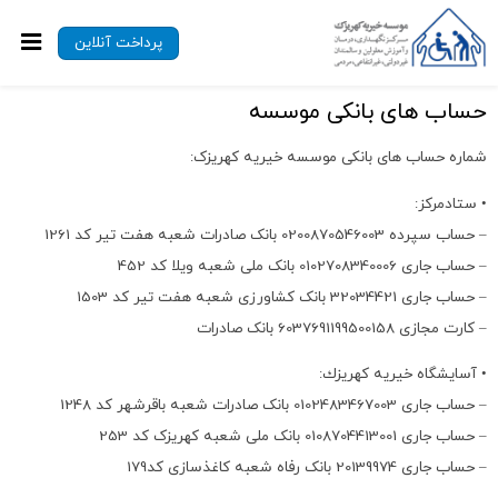
پرداخت آنلاین
حساب های بانکی موسسه
شماره حساب های بانکی موسسه خیریه کهریزک:
• ستادمرکز:
– حساب سپرده 0200870546003 بانک صادرات شعبه هفت تیر کد 1261
– حساب جاری 0102708340006 بانک ملی شعبه ویلا کد 452
– حساب جاری 32034421 بانک کشاورزی شعبه هفت تیر کد 1503
– کارت مجازی 6037691199500158 بانک صادرات
• آسايشگاه خيريه كهريزك:
– حساب جاری 0102483467003 بانک صادرات شعبه باقرشهر کد 1248
– حساب جاری 0108704413001 بانک ملی شعبه کهریزک کد 253
– حساب جاری 20139974 بانک رفاه شعبه کاغذسازی کد179