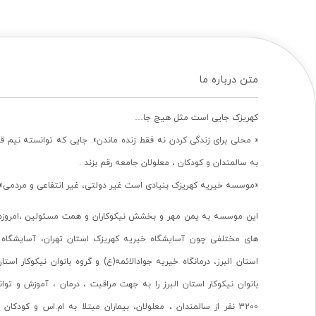
متن درباره ما
کهریزک جایی است مثل هیچ جا…
« محلی برای زندگی کردن نه فقط زنده ماندن». جایی که توانسته نیم ق
به سالمندان و کودکان ، معلولان جامعه رقم بزند .
«موسسه خیریه کهریزک بنیادی است غیر دولتی، غیر انتفاعی و مردمی».
این موسسه به یمن مهر و بخشش نیکوکاران و همت مسئولین ،امروزه 
های مختلفی چون آسایشگاه خیریه کهریزک استان تهران، آسایشگاه 
استان البرز، درمانگاه خیریه جوادالائمه(ع) و گروه بانوان نیکوکار استا
بانوان نیکوکار استان البرز را به جهت مراقبت ، درمان ، آموزش و تو
3200 نفر از سالمندان ، معلولان، بیماران مبتلا به ام.اس و کودکا