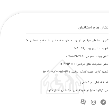
نشان های استاندارد
آدرس سازمان مرکزی: تهران، ميدان هفت تير، خ مفتح شمالی، خ
شهيد ملايری پور، پلاک 108
تلفن روابط عمومی: 02188310688
تلفن مشارکت های مردمی: 02142114000
شماره کارت جهت کمک رسانی: 0447-1051-0870-5029
شبکه های اجتماعی
می توانید ما را در شبکه های اجتماعی دنبال کنید.