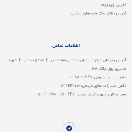
آخرین ویدیوها
آدرس دفاتر مشارکت های مردمی
اطلاعات تماس
آدرس سازمان مرکزی: تهران، ميدان هفت تير، خ مفتح شمالی، خ شهيد
ملايری پور، پلاک 108
تلفن روابط عمومی: 02188310688
تلفن مشارکت های مردمی: 02142114000
شماره کارت جهت کمک رسانی: 0447-1051-0870-5029