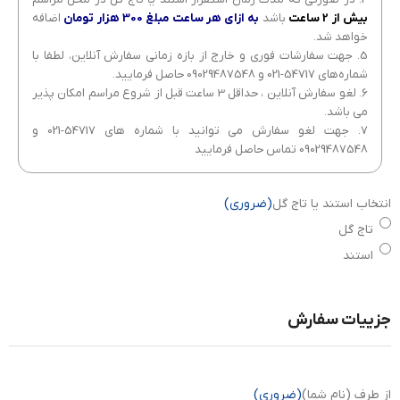
بیش از 2 ساعت
باشد
به ازای هر ساعت مبلغ 300 هزار تومان
اضافه
خواهد شد.
5. جهت سفارشات فوری و خارج از بازه زمانی سفارش آنلاین، لطفا با
شماره‌های 54717-021 و 09029487548 حاصل فرمایید.
6. لغو سفارش آنلاین ، حداقل 3 ساعت قبل از شروع مراسم امکان پذیر
می باشد.
7. جهت لغو سفارش می توانید با شماره های 54717-021 و
09029487548 تماس حاصل فرمایید
انتخاب استند یا تاج گل
(ضروری)
تاج گل
استند
جزییات سفارش
از طرف (نام شما)
(ضروری)