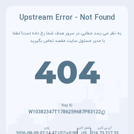
Upstream Error - Not Found
به نظر می رسد خطایی در سرور هدف شما رخ داده است! لطفا
با مدیر مسئول سایت مقصد تماس بگیرید.
404
Ray ID
W10382347T1786259687P83122
آی پی کاربر
کشور کاربر
زمان
2026-08-09 07:14:47 UTC+0:00
US
216.73.217.33