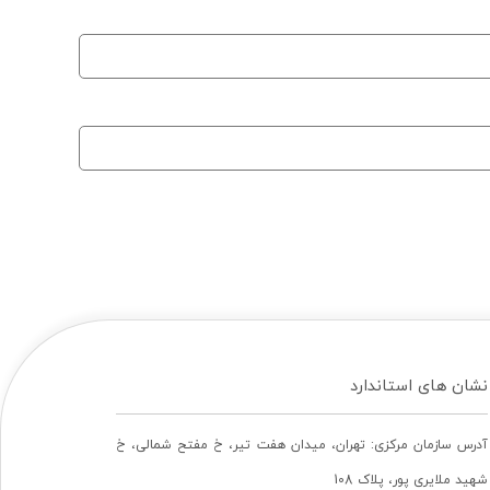
نشان های استاندارد
آدرس سازمان مرکزی: تهران، ميدان هفت تير، خ مفتح شمالی، خ
شهيد ملايری پور، پلاک 108