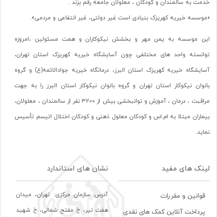
خدمت به سالمندان و کودکان ، معلولان جامعه رقم بزند .
«موسسه خیریه کهریزک بنیادی است غیر دولتی، غیر انتفاعی و مردمی».
این موسسه به یمن مهر و بخشش نیکوکاران و همت مسئولین ،امروزه
توانسته واحد های مختلفی چون آسایشگاه خیریه کهریزک استان تهران،
آسایشگاه خیریه کهریزک استان البرز، درمانگاه خیریه جوادالائمه(ع) و گروه
بانوان نیکوکار استان تهران و گروه بانوان نیکوکار استان البرز را به جهت
مراقبت ، درمان ، آموزش و توانبخشی بیش از 3200 نفر از سالمندان ، معلولان،
بیماران مبتلا به ام.اس و کودکان معلول ذهنی و کودکان اختلال اتیسم تأسیس
نماید.
لینک های مفید
نشان های استاندارد
آدرس سازمان مرکزی: تهران، ميدان
قوانین و مقررات
هفت تير، خ مفتح شمالی، خ شهيد
پرداخت آنلاین کمک های نقدی