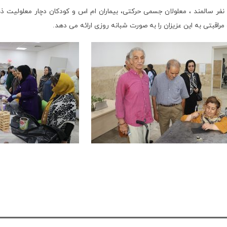
گفتنی است در آسایشگاه خیریه کهریزک استان البرز بیش از 800 نفر سالمند ، معلولان جسمی حرکتی، بیماران ام
راقبتی به این عزیزان را به صورت شبانه روزی ارائه می دهد.