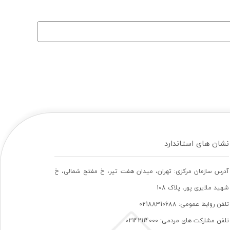
نشان های استاندارد
آدرس سازمان مرکزی: تهران، ميدان هفت تير، خ مفتح شمالی، خ
شهيد ملايری پور، پلاک 108
تلفن روابط عمومی: 02188310688
تلفن مشارکت های مردمی: 02142114000