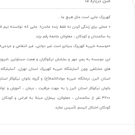
متن درباره ما
کهریزک جایی است مثل هیچ جا…
« محلی برای زندگی کردن نه فقط زنده ماندن». جایی که توانسته نیم ق
به سالمندان و کودکان ، معلولان جامعه رقم بزند .
«موسسه خیریه کهریزک بنیادی است غیر دولتی، غیر انتفاعی و مردمی».
این موسسه به یمن مهر و بخشش نیکوکاران و همت مسئولین ،امروزه 
های مختلفی چون آسایشگاه خیریه کهریزک استان تهران، آسایشگاه 
استان البرز، درمانگاه خیریه جوادالائمه(ع) و گروه بانوان نیکوکار استا
بانوان نیکوکار استان البرز را به جهت مراقبت ، درمان ، آموزش و تو
3200 نفر از سالمندان ، معلولان، بیماران مبتلا به ام.اس و کودکا
کودکان اختلال اتیسم تأسیس نماید.