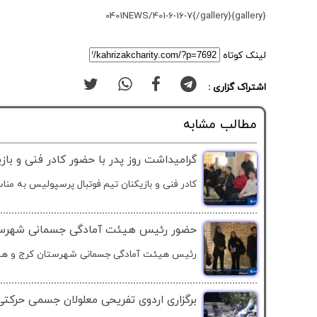
{gallery}0401NEWS/401-6-16-7{/gallery}
لینک کوتاه
اشتراک گزاری :
مطالب مشابه
گرامیداشت روز پدر با حضور کادر فنی و با
کادر فنی و بازیکنان تیم فوتبال پرسپولیس به منا
حضور رئیس هیئت آمادگی جسمانی شهرستان
رئیس هیئت آمادگی جسمانی شهرستان کرج و هیئت
برگزاری اردوی تفریحی معلولان جسمی حرکتی