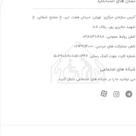
نشان های استاندارد
آدرس سازمان مرکزی: تهران، ميدان هفت تير، خ مفتح شمالی، خ
شهيد ملايری پور، پلاک 108
تلفن روابط عمومی: 02188310688
تلفن مشارکت های مردمی: 02142114000
شماره کارت جهت کمک رسانی: 0447-1051-0870-5029
شبکه های اجتماعی
می توانید ما را در شبکه های اجتماعی دنبال کنید.