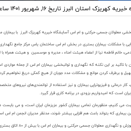
ه خیریه کهریزک استان البرز
تاریخ ۱۶, شهریور ۱۴۰۱ ساعت ۱۰:۳۷
بخشی معلولان جسمی حرکتی و ام اس آسایشگاه خیریه کهریزک البرز با بیماران مبت
ی با مشکلات بیماران بستری در بخش ام اس ساختمان یاس مرکز جامع نگهداری و
ی، خانم فاطمه نیا از اعضاء هیئت امناء ، مدیره و موسسین و هیئت همراه با اه
با تاکید بر این نکته که نگهداری و توانبخشی بیماران ام اس از جمله مواردی ا
هیل و برطرف کردن موانع و مشکلات مدد جویان از هیچ کمکی دریغ نخواهیم کرد.
کار درمانی و فیزیوتراپی بیماران و نیز استفاده از توانمندی‌های نیروهای متخ
ان است که امیدواریم بزودی در برنامه کاری قرار گیرد.
صحبت می کنیم، منظورمان تمامی بیماران کشور عزیزمان ایران است، و می بایس
ا این بیماری که بتواند باعث هم افزایی بیشتر شوند، مدنظر مدیران انجمن ام اس ا
 جسمی حرکتی و بیماران ام اس با بیش از 80 اتاق بستری در حال ارائه خدمات می باشد.