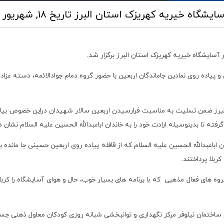
آسایشگاه خیریه کهریزک استان البرز
تاریخ ۱۸, شهریور ۱۴۰۲ ساعت ۰۶:۴۰
 آسایشگاه خیریه کهریزک استان البرز برگزار شد.
پیاده روی نمادین جاماندگان اربعین با حضور گروه دمام جوادالائمه، دسته عزاد
 البرز ضمن تسلیت به مناسبت فرارسیدن اربعین سالار شهیدان دراین خصوص بیا
ته تا بدینوسیله ارادت خود را به خاندان اباعبدالله الحسین علیه السلام نشان د
ن اباعبدالله الحسین علیه السلام که از قافله پیاده روی اربعین حسینی جا مانده ب
بلا پرداختند.
 های فعال مذهبی که با برنامه های بسیار خوب، حال و هوای آسایشگاه را کربلایی
ر ساختمان نیلوفر مرکز نگهداری و توانبخشی شبانه روزی کودکان معلول ذهنی جسم