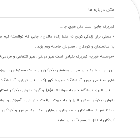
متن درباره ما
کهریزک جایی است مثل هیچ جا…
« محلی برای زندگی کردن نه فقط زنده ماندن». جایی که توانسته نیم ق
به سالمندان و کودکان ، معلولان جامعه رقم بزند .
«موسسه خیریه کهریزک بنیادی است غیر دولتی، غیر انتفاعی و مردمی».
این موسسه به یمن مهر و بخشش نیکوکاران و همت مسئولین ،امروزه 
های مختلفی چون آسایشگاه خیریه کهریزک استان تهران، آسایشگاه 
استان البرز، درمانگاه خیریه جوادالائمه(ع) و گروه بانوان نیکوکار استا
بانوان نیکوکار استان البرز را به جهت مراقبت ، درمان ، آموزش و تو
3200 نفر از سالمندان ، معلولان، بیماران مبتلا به ام.اس و کودکا
کودکان اختلال اتیسم تأسیس نماید.