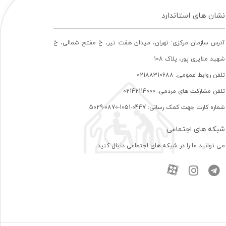
نشان های استاندارد
آدرس سازمان مرکزی: تهران، ميدان هفت تير، خ مفتح شمالی، خ
شهيد ملايری پور، پلاک 108
تلفن روابط عمومی: 02188310688
تلفن مشارکت های مردمی: 02142114000
شماره کارت جهت کمک رسانی: 0447-1051-0870-5029
شبکه های اجتماعی
می توانید ما را در شبکه های اجتماعی دنبال کنید.