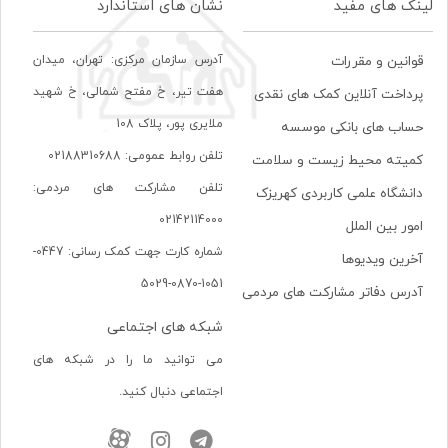
لینک های مفید
نشان های استاندارد
آدرس سازمان مرکزی: تهران، ميدان
قوانین و مقررات
هفت تير، خ مفتح شمالی، خ شهيد
پرداخت آنلاین کمک های نقدی
ملايری پور، پلاک 108
حساب های بانکی موسسه
تلفن روابط عمومی: 02188310688
کمیته محیط زیست و سلامت
تلفن مشارکت های مردمی:
دانشگاه علمی کاربردی کهریزک
02142114000
امور بین الملل
شماره کارت جهت کمک رسانی: 0447-
آخرین ویدیوها
1051-0870-5029
آدرس دفاتر مشارکت های مردمی
شبکه های اجتماعی
می توانید ما را در شبکه های
اجتماعی دنبال کنید.