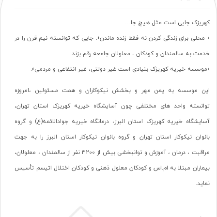
کهریزک جایی است مثل هیچ جا…
« محلی برای زندگی کردن نه فقط زنده ماندن». جایی که توانسته نیم قرن را در
خدمت به سالمندان و کودکان ، معلولان جامعه رقم بزند .
«موسسه خیریه کهریزک بنیادی است غیر دولتی، غیر انتفاعی و مردمی».
این موسسه به یمن مهر و بخشش نیکوکاران و همت مسئولین ،امروزه
توانسته واحد های مختلفی چون آسایشگاه خیریه کهریزک استان تهران،
آسایشگاه خیریه کهریزک استان البرز، درمانگاه خیریه جوادالائمه(ع) و گروه
بانوان نیکوکار استان تهران و گروه بانوان نیکوکار استان البرز را به جهت
مراقبت ، درمان ، آموزش و توانبخشی بیش از 3200 نفر از سالمندان ، معلولان،
بیماران مبتلا به ام.اس و کودکان معلول ذهنی و کودکان اختلال اتیسم تأسیس
نماید.