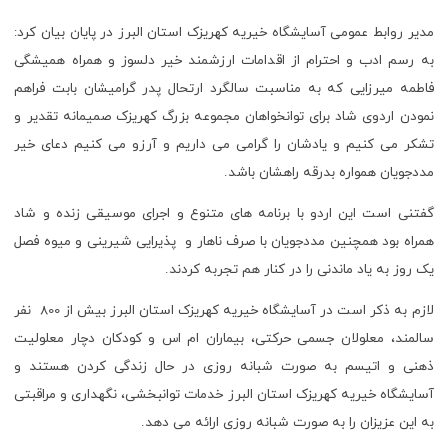
مدیر روابط عمومی آسایشگاه خیریه کهریزک استان البرز در پایان بیان کرد:
به رسم ادب و احترام از اقدامات ارزشمند خیر دلسوز و همراه همیشگی
فاطمه میرزایی که به مناسبت سالگرد ارتحال پدر گرامیشان بابت فراهم
نمودن اردوی شاد برای توانخواهان مجموعه بزرگ کهریزک صمیمانه تقدیر و
تشکر می کنیم و یادشان را گرامی می داریم و آرزو می کنیم دعای خیر
مددجویان همواره بدرقه راهشان باشد.
گفتنی است این اردو با برنامه های متنوع و اجرای موسیقی زنده و شاد
همراه بود همچنین مددجویان با صرف ناهار و پذیرایی شیرینی و میوه فصل
یک روز به یاد ماندنی را در کنار هم تجربه کردند.
لازم به ذکر است در آسایشگاه خیریه کهریزک استان البرز بیش از 800 نفر
سالمند، معلولان جسمی حرکتی، بیماران ام اس و کودکان دچار معلولیت
ذهنی و اتیسم به صورت شبانه روزی در حال زندگی کردن هستند و
آسایشگاه خیریه کهریزک استان البرز خدمات توانبخشی، نگهداری و مراقبتی
به این عزیزان را به صورت شبانه روزی ارائه می دهد.