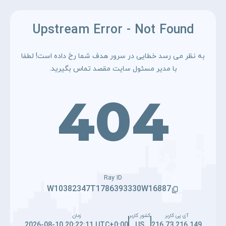
Upstream Error - Not Found
به نظر می رسد خطایی در سرور هدف شما رخ داده است! لطفا
با مدیر مسئول سایت مقصد تماس بگیرید.
404
Ray ID
W10382347T1786393330W16887
آی پی کاربر
کشور کاربر
زمان
2026-08-10 20:22:11 UTC+0:00
US
216.73.216.149