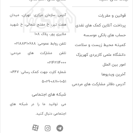
آدرس سازمان مرکزی: تهران، ميدان
قوانین و مقررات
هفت تير، خ مفتح شمالی، خ شهيد
پرداخت آنلاین کمک های نقدی
ملايری پور، پلاک 108
حساب های بانکی موسسه
تلفن روابط عمومی: 02188310688
کمیته محیط زیست و سلامت
تلفن مشارکت های مردمی:
دانشگاه علمی کاربردی کهریزک
02142114000
امور بین الملل
شماره کارت جهت کمک رسانی: 0447-
آخرین ویدیوها
1051-0870-5029
آدرس دفاتر مشارکت های مردمی
شبکه های اجتماعی
می توانید ما را در شبکه های
اجتماعی دنبال کنید.