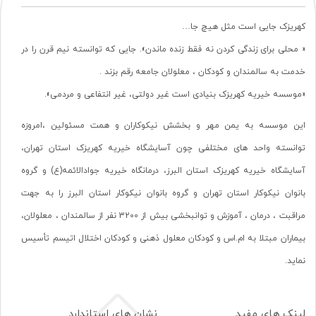
کهریزک جایی است مثل هیچ جا…
« محلی برای زندگی کردن نه فقط زنده ماندن». جایی که توانسته نیم قرن را در
خدمت به سالمندان و کودکان ، معلولان جامعه رقم بزند .
«موسسه خیریه کهریزک بنیادی است غیر دولتی، غیر انتفاعی و مردمی».
این موسسه به یمن مهر و بخشش نیکوکاران و همت مسئولین ،امروزه
توانسته واحد های مختلفی چون آسایشگاه خیریه کهریزک استان تهران،
آسایشگاه خیریه کهریزک استان البرز، درمانگاه خیریه جوادالائمه(ع) و گروه
بانوان نیکوکار استان تهران و گروه بانوان نیکوکار استان البرز را به جهت
مراقبت ، درمان ، آموزش و توانبخشی بیش از 3200 نفر از سالمندان ، معلولان،
بیماران مبتلا به ام.اس و کودکان معلول ذهنی و کودکان اختلال اتیسم تأسیس
نماید.
لینک های مفید
نشان های استاندارد