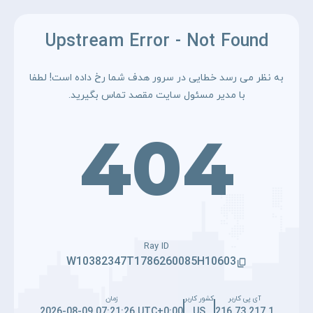
Upstream Error - Not Found
به نظر می رسد خطایی در سرور هدف شما رخ داده است! لطفا
با مدیر مسئول سایت مقصد تماس بگیرید.
404
Ray ID
W10382347T1786260085H10603
آی پی کاربر
کشور کاربر
زمان
2026-08-09 07:21:26 UTC+0:00
US
216.73.217.1