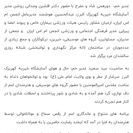
غدیر خم، دورهمی شاد و مفرح با حضور دکتر افشین وجدانی روشن مدیر
آسایشگاه خیریه کهریزک البرز، عبدالحسین هوشمند مدیرعامل انجمن ام
اس ایران، ارمیان مشاور رئیس هیات ورزشی بیماران خاص و پیوند اعضا و
پیرایی مدیر فرهنگی اجتماعی و ورزشی انجمن ام اس ایران و جمعی از
مدیران، مسئولین، گروه های موسیقی، خیرین، نیکوکاران و جمع زیادی از
مددجویان در ساختمان لاله مرکز نگهداری و توانبخشی شبانه روزی
سالمندان مرد برگزار شد.
به مناسبت عید سعید غدیر خم، حال و هوای آسایشگاه خیریه کهریزک
البرز سرشار از عطر و بوی ولایت امام علی (ع) بود و توانخواهان دلداه به
ساحت مقدس امیرالمومنین با حضور گروه های موسیقی و هنرمندان اعم از
دف نوازی، گرد هم آمده و به شادی و شور پرداختند و لحظات شادی را در
کنار هم تجربه کردند.
برنامه های متنوع و ماندگاری اعم از رقص سماع و مولاناخوانی توسط
هنرمندان به اجرا در آمد که لبخند رضایت حاضرین را به همراه داشت.