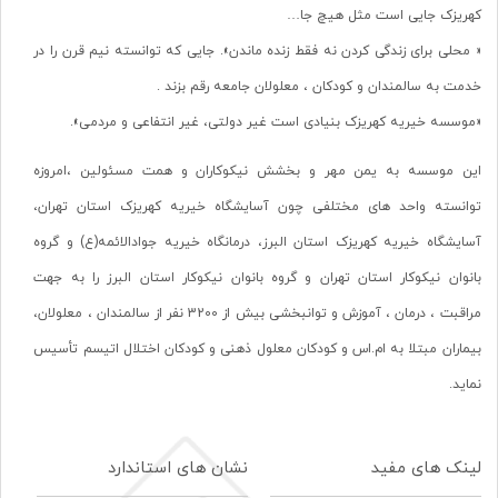
کهریزک جایی است مثل هیچ جا…
« محلی برای زندگی کردن نه فقط زنده ماندن». جایی که توانسته نیم قرن را در
خدمت به سالمندان و کودکان ، معلولان جامعه رقم بزند .
«موسسه خیریه کهریزک بنیادی است غیر دولتی، غیر انتفاعی و مردمی».
این موسسه به یمن مهر و بخشش نیکوکاران و همت مسئولین ،امروزه
توانسته واحد های مختلفی چون آسایشگاه خیریه کهریزک استان تهران،
آسایشگاه خیریه کهریزک استان البرز، درمانگاه خیریه جوادالائمه(ع) و گروه
بانوان نیکوکار استان تهران و گروه بانوان نیکوکار استان البرز را به جهت
مراقبت ، درمان ، آموزش و توانبخشی بیش از 3200 نفر از سالمندان ، معلولان،
بیماران مبتلا به ام.اس و کودکان معلول ذهنی و کودکان اختلال اتیسم تأسیس
نماید.
لینک های مفید
نشان های استاندارد