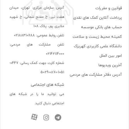
آدرس سازمان مرکزی: تهران، ميدان
قوانین و مقررات
هفت تير، خ مفتح شمالی، خ شهيد
پرداخت آنلاین کمک های نقدی
ملايری پور، پلاک 108
حساب های بانکی موسسه
تلفن روابط عمومی: 02188310688
کمیته محیط زیست و سلامت
تلفن مشارکت های مردمی:
دانشگاه علمی کاربردی کهریزک
02142114000
امور بین الملل
شماره کارت جهت کمک رسانی: 0447-
آخرین ویدیوها
1051-0870-5029
آدرس دفاتر مشارکت های مردمی
شبکه های اجتماعی
می توانید ما را در شبکه های
اجتماعی دنبال کنید.