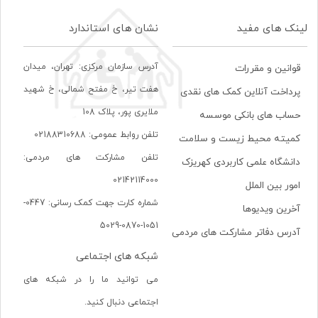
لینک های مفید
نشان های استاندارد
آدرس سازمان مرکزی: تهران، ميدان
قوانین و مقررات
هفت تير، خ مفتح شمالی، خ شهيد
پرداخت آنلاین کمک های نقدی
ملايری پور، پلاک 108
حساب های بانکی موسسه
تلفن روابط عمومی: 02188310688
کمیته محیط زیست و سلامت
تلفن مشارکت های مردمی:
دانشگاه علمی کاربردی کهریزک
02142114000
امور بین الملل
شماره کارت جهت کمک رسانی: 0447-
آخرین ویدیوها
1051-0870-5029
آدرس دفاتر مشارکت های مردمی
شبکه های اجتماعی
می توانید ما را در شبکه های
اجتماعی دنبال کنید.