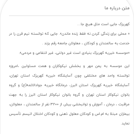
متن درباره ما
کهریزک جایی است مثل هیچ جا…
« محلی برای زندگی کردن نه فقط زنده ماندن». جایی که توانسته نیم قرن را در
خدمت به سالمندان و کودکان ، معلولان جامعه رقم بزند .
«موسسه خیریه کهریزک بنیادی است غیر دولتی، غیر انتفاعی و مردمی».
این موسسه به یمن مهر و بخشش نیکوکاران و همت مسئولین ،امروزه
توانسته واحد های مختلفی چون آسایشگاه خیریه کهریزک استان تهران،
آسایشگاه خیریه کهریزک استان البرز، درمانگاه خیریه جوادالائمه(ع) و گروه
بانوان نیکوکار استان تهران و گروه بانوان نیکوکار استان البرز را به جهت
مراقبت ، درمان ، آموزش و توانبخشی بیش از 3200 نفر از سالمندان ، معلولان،
بیماران مبتلا به ام.اس و کودکان معلول ذهنی و کودکان اختلال اتیسم تأسیس
نماید.