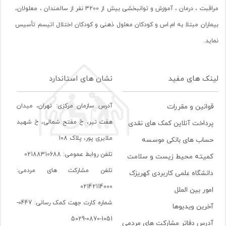
مراقبت ، درمان ، آموزش و توانبخشی بیش از 3200 نفر از سالمندان ، معلولان،
بیماران مبتلا به ام.اس و کودکان معلول ذهنی و کودکان اختلال اتیسم تأسیس
نماید.
لینک های مفید
نشان های استاندارد
آدرس سازمان مرکزی: تهران، ميدان
قوانین و مقررات
هفت تير، خ مفتح شمالی، خ شهيد
پرداخت آنلاین کمک های نقدی
ملايری پور، پلاک 108
حساب های بانکی موسسه
تلفن روابط عمومی: 02188310688
کمیته محیط زیست و سلامت
تلفن مشارکت های مردمی:
دانشگاه علمی کاربردی کهریزک
02142114000
امور بین الملل
شماره کارت جهت کمک رسانی: 0447-
آخرین ویدیوها
1051-0870-5029
آدرس دفاتر مشارکت های مردمی