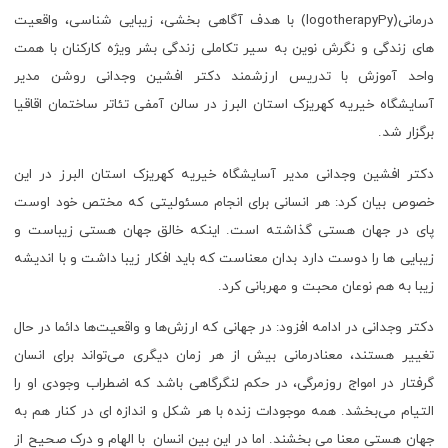
درمانی(logotherapyPy) با هدف آگاهی بخشی، زیبایی شناسی، واقعیت
های زندگی و نگرش نوین به سیر تکاملی زندگی بشر ویژه کارکنان با همت
واحد آموزش با تدریس ارزشمند دکتر افشین وجدانی روشن مدیر
آسایشگاه خیریه کهریزک استان البرز در سالن آمفی تئاتر ساختمان اقاقیا
برگزار شد.
دکتر افشین وجدانی مدیر آسایشگاه خیریه کهریزک استان البرز در این
خصوص بیان کرد: هر انسانی برای انجام مسئولیتی که مختص خود اوست
پای در جهان هستی گذاشته است. اینکه خالق جهان هستی زیباست و
زیبایی ها را دوست دارد بدان معناست که باید افکار زیبا داشت و با اندیشه
زیبا به هم نوعان محبت و مهربانی کرد.
دکتر وجدانی در ادامه افزود: در جهانی که ارزش‌ها و واقعیت‌ها دائما در حال
تغییر هستند، معنادرمانی بیش از هر زمان دیگری می‌تواند برای انسان
گرفتار در امواج روزمرگی، در حکم لنگرگاهی باشد که اضطراب وجودی او را
التیام می‌بخشد. همه موجودات زنده با هر شکل و اندازه ای در کنار هم به
جهان هستی معنا می بخشند. اما در این بین انسان با الهام و درک صحیح از