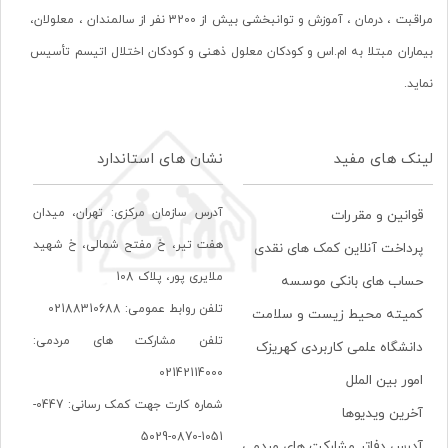
مراقبت ، درمان ، آموزش و توانبخشی بیش از 3200 نفر از سالمندان ، معلولان،
بیماران مبتلا به ام.اس و کودکان معلول ذهنی و کودکان اختلال اتیسم تأسیس
نماید.
لینک های مفید
نشان های استاندارد
آدرس سازمان مرکزی: تهران، ميدان
قوانین و مقررات
هفت تير، خ مفتح شمالی، خ شهيد
پرداخت آنلاین کمک های نقدی
ملايری پور، پلاک 108
حساب های بانکی موسسه
تلفن روابط عمومی: 02188310688
کمیته محیط زیست و سلامت
تلفن مشارکت های مردمی:
دانشگاه علمی کاربردی کهریزک
02142114000
امور بین الملل
شماره کارت جهت کمک رسانی: 0447-
آخرین ویدیوها
1051-0870-5029
آدرس دفاتر مشارکت های مردمی