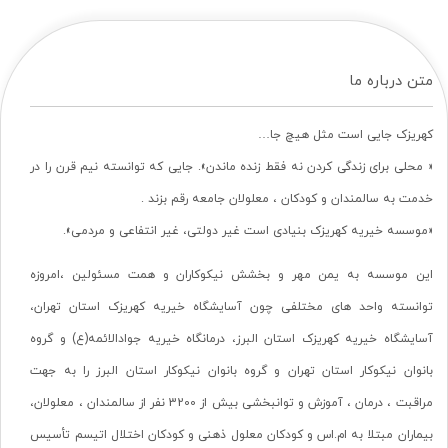
متن درباره ما
کهریزک جایی است مثل هیچ جا…
« محلی برای زندگی کردن نه فقط زنده ماندن». جایی که توانسته نیم قرن را در
خدمت به سالمندان و کودکان ، معلولان جامعه رقم بزند .
«موسسه خیریه کهریزک بنیادی است غیر دولتی، غیر انتفاعی و مردمی».
این موسسه به یمن مهر و بخشش نیکوکاران و همت مسئولین ،امروزه
توانسته واحد های مختلفی چون آسایشگاه خیریه کهریزک استان تهران،
آسایشگاه خیریه کهریزک استان البرز، درمانگاه خیریه جوادالائمه(ع) و گروه
بانوان نیکوکار استان تهران و گروه بانوان نیکوکار استان البرز را به جهت
مراقبت ، درمان ، آموزش و توانبخشی بیش از 3200 نفر از سالمندان ، معلولان،
بیماران مبتلا به ام.اس و کودکان معلول ذهنی و کودکان اختلال اتیسم تأسیس