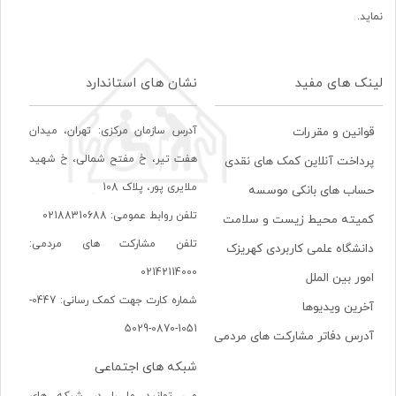
نماید.
لینک های مفید
نشان های استاندارد
آدرس سازمان مرکزی: تهران، ميدان
قوانین و مقررات
هفت تير، خ مفتح شمالی، خ شهيد
پرداخت آنلاین کمک های نقدی
ملايری پور، پلاک 108
حساب های بانکی موسسه
تلفن روابط عمومی: 02188310688
کمیته محیط زیست و سلامت
تلفن مشارکت های مردمی:
دانشگاه علمی کاربردی کهریزک
02142114000
امور بین الملل
شماره کارت جهت کمک رسانی: 0447-
آخرین ویدیوها
1051-0870-5029
آدرس دفاتر مشارکت های مردمی
شبکه های اجتماعی
می توانید ما را در شبکه های