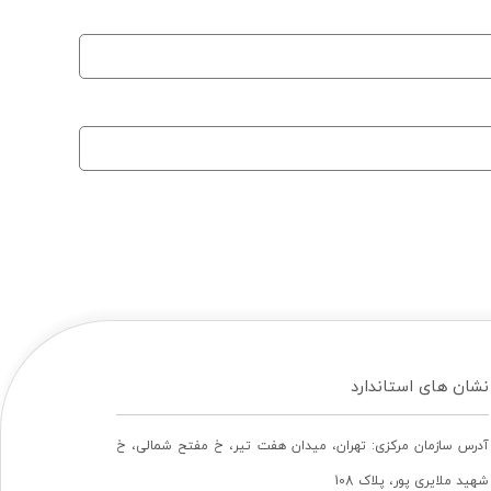
نشان های استاندارد
آدرس سازمان مرکزی: تهران، ميدان هفت تير، خ مفتح شمالی، خ
شهيد ملايری پور، پلاک 108