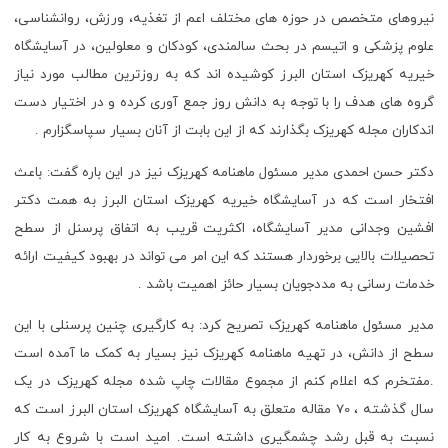
نیروهای متخصص در حوزه های مختلف اعم از تغذیه، ورزش، روانشناسی،
علوم پزشکی و اتیسم در بحث سالمندی، کودکان و معلولین، در آسایشگاه
خیریه کهریزک استان البرز کوشیده اند که به روزترین مطالب مورد نیاز
گروه های هدف را با توجه به دانش روز جمع آوری کرده و در اختیار دست
اندکاران مجله کهریزک بگذارند که از این بابت از آنان بسیار سپاسگزارم .
دکتر حسن احمدی مدیر مسئول ماهنامه کهریزک نیز در این باره گفت: باعث
افتخار است که در آسایشگاه خیریه کهریزک استان البرز به همت دکتر
افشین وجدانی مدیر آسایشگاه، اکثریت قریب به اتفاق پرسنل از سطح
تحصیلات بالایی برخوردار هستند که این امر می تواند در بهبود کیفیت ارائه
خدمات رسانی به مددجویان بسیار حائز اهمیت باشد .
مدیر مسئول ماهنامه کهریزک تصریح کرد: به کارگیری چنین پرسنلی با این
سطح از دانش، در تهیه ماهنامه کهریزک نیز بسیار به کمک ما آمده است
.مفتخرم که اعلام کنم از مجموع مقالات چاپ شده مجله کهریزک در یک
سال گذشته ، 70 مقاله متعلق به آسایشگاه کهریزک استان البرز است که
نسبت به قبل رشد چشمگیری داشته است. امید است با شروع به کار