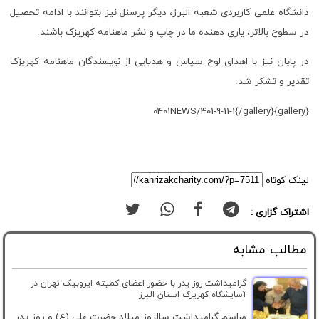
دانشگاه علمی کاربردی شعبه البرز، دیگر پرسنل نیز بتوانند با ادامه تحصیل
در سطوح بالاتر، یاری دهنده ما در چاپ و نشر ماهنامه کهریزک باشند.
در پایان نیز با اهدای لوح سپاس و هدیایی از نویسندگان ماهنامه کهریزک
تقدیر و تشکر شد.
{gallery}0401NEWS/401-9-11-1{/gallery}
لینک کوتاه
اشتراک گزاری :
مطالب مشابه
گرامیداشت روز پدر با حضور اعضای کمیته ایروبیک تهران در
آسایشگاه کهریزک استان البرز
مراسم گرامیداشت سالروز میلاد حضرت علی (ع) و روز پدر