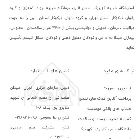
آسایشگاه خیریه کهریزک استان البرز، درمانگاه خیریه جوادالائمه(ع) و گروه
بانوان نیکوکار استان تهران و گروه بانوان نیکوکار استان البرز را به جهت
مراقبت ، درمان ، آموزش و توانبخشی بیش از 3200 نفر از سالمندان ، معلولان،
بیماران مبتلا به ام.اس و کودکان معلول ذهنی و کودکان اختلال اتیسم تأسیس
نماید.
لینک های مفید
نشان های استاندارد
آدرس سازمان مرکزی: تهران، ميدان
قوانین و مقررات
هفت تير، خ مفتح شمالی، خ شهيد
پرداخت آنلاین کمک های نقدی
ملايری پور، پلاک 108
حساب های بانکی موسسه
تلفن روابط عمومی: 02188310688
کمیته محیط زیست و سلامت
تلفن مشارکت های مردمی:
دانشگاه علمی کاربردی کهریزک
02142114000