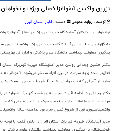
تزریق واکسن آنفولانزا فصلی ویژه توانخواهان 
توسط : روابط عمومی
دسته :
اخبار استان البرز
توانخواهان و کارکنان آسایشگاه خیریه کهریزک در مقابل آنفولانزا وا
پیگیری معاونت بهداشت دانشگاه علوم پزشکی و اداره کل بهزیستی استا
دکتر افشین وجدانی روشن مدیر آسایشگاه خیریه کهریزک استان ال
فعال‌تر شده و به سرعت در بین افراد منتشر می‌شود. آنفولانزا به ع
نماید. از آنجایی که توانخواهان به لحاظ شرایط جسمانی نسبت‌ به بی
دکتر وجدانی در ادامه افزود: مجموعه ارزشمند کهریزک همواره در 
مردم است و ما امانت دار هستیم و هرکس به هر طریقی که می تواند
واکسیناسیون، قبل از شروع فصول سرد بود لذا همه ساله واکسیناس
مدیر آسایشگاه خیریه کهریزک استان البرز در پایان گفت: با توجه به