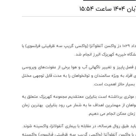
به گزارش روابط عمومی آسایشگاه خیریه کهریزک: واکسیناسیون سالانه آنفلوآنزای فصلی مددجویان شبانه روزی و همچنین کارکنان در مجموع به تعداد 1029 دز واکسن آنفلوآنزا (واکسی گریپ سه ظرفیتی فرانسوی) با
شگاه خیریه کهریزک البرز انجام شد.
ل پاییز و تغییر ناگهانی آب و هوا برخی از عفونت‌های ویروسی
 افراد به ویژه سالمندان و توانخواهان را به مدت قابل توجهی مختل
ع بسیار حائز اهمیت است.
و موثری برداشته است بنابراین معتقدیم مجموعه کهریزک متعلق به
هان از مهمترین اهداف ما به شمار می رود بنابراین بهترین زمان
زمان ممکن انجام می دهیم.
 طبق روال هرساله، در مقابله با بیماری آنفولانزا، واکسینه شوند.
 دانشگاه علوم پزشکی و اداره کل بهزیستی استان البرز تعداد 751 نفر از توانخواهان و 278 نفر از کارکنان با واکسن آنفلوآنزا (واکسی گریپ سه ظرفیتی فرانسوی) واکسینه