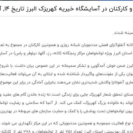
و کارکنان در آسایشگاه خیریه کهریزک البرز
تاریخ ۱۴, آبان ۱۴۰۴ ساعت ۱۵:۵۴
کسینه شدند.
ن البرز ویژه توانخواهان مراکز پنجگانه (لاله، رز، گلها، نیلوفر و یاس) در آسای
برز ضمن خوش آمدگویی و تشکر صمیمانه در این خصوص بیان داشت: با شروع فص
نوان یکی از عفونت‌های واگیردار شناخته شده و ابتلای به آن می‌تواند فعالیت‌های
ماری آنفولانزا واکنش شدیدتری نشان می‌دهند بنابراین آمادگی در برابر این موضو
راستای تحقق شعار کهریزک جایی برای زندگی است نه زنده ماندن گام های مفید 
 به خانواده بزرگ کهریزک، کمک می کند. از آنجا که سلامتی و رضایت توانخوا
یون توانخواهان تحت پوشش را با کمک و حمایت سازمان های مربوطه در بهترین 
 نوع فعالیت مجموعه و همچنین مددجویانی که در این مرکز نگهداری می شوند باید
خوشبختانه با پیگیری معاونت بهداشت