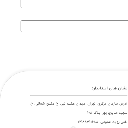
نشان های استاندارد
آدرس سازمان مرکزی: تهران، ميدان هفت تير، خ مفتح شمالی، خ
شهيد ملايری پور، پلاک 108
تلفن روابط عمومی: 02188310688