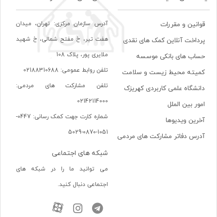
آدرس سازمان مرکزی: تهران، ميدان
قوانین و مقررات
هفت تير، خ مفتح شمالی، خ شهيد
پرداخت آنلاین کمک های نقدی
ملايری پور، پلاک 108
حساب های بانکی موسسه
تلفن روابط عمومی: 02188310688
کمیته محیط زیست و سلامت
تلفن مشارکت های مردمی:
دانشگاه علمی کاربردی کهریزک
02142114000
امور بین الملل
شماره کارت جهت کمک رسانی: 0447-
آخرین ویدیوها
1051-0870-5029
آدرس دفاتر مشارکت های مردمی
شبکه های اجتماعی
می توانید ما را در شبکه های
اجتماعی دنبال کنید.