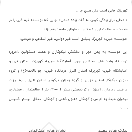
کهریزک جایی است مثل هیچ جا…
« محلی برای زندگی کردن نه فقط زنده ماندن». جایی که توانسته نیم قرن را در
خدمت به سالمندان و کودکان ، معلولان جامعه رقم بزند .
«موسسه خیریه کهریزک بنیادی است غیر دولتی، غیر انتفاعی و مردمی».
این موسسه به یمن مهر و بخشش نیکوکاران و همت مسئولین ،امروزه
توانسته واحد های مختلفی چون آسایشگاه خیریه کهریزک استان تهران،
آسایشگاه خیریه کهریزک استان البرز، درمانگاه خیریه جوادالائمه(ع) و گروه
بانوان نیکوکار استان تهران و گروه بانوان نیکوکار استان البرز را به جهت
مراقبت ، درمان ، آموزش و توانبخشی بیش از 3200 نفر از سالمندان ، معلولان،
بیماران مبتلا به ام.اس و کودکان معلول ذهنی و کودکان اختلال اتیسم تأسیس
نماید.
لینک های مفید
نشان های استاندارد