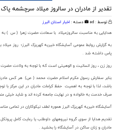
تقدیر از مادران در سالروز میلاد سرچشمه پا
توسط : ad
دسته :
اخبار استان البرز
هدایایی به مناسبت سالروزمیلاد با سعادت حضرت زهرا ( س ) به ما
به گزارش روابط عمومی آسایشگاه خیریه کهریزک البرز؛ روز میلاد 
پاس داشته شد .
روز زن ، روز انسانیت و الوهیتی است که با توجه به ولادت حضرت ف
بنابر سفارش رسول مکرم اسلام حضرت محمد ( ص) هر کس مادرش را 
باشد، لذا با توجه به اهمیت حفظ کرامات مادران در این مرکز با تو
صرف خدمت به خانواده و در نهایت جامعه کرده اند و شاید خیلی منصفا
آسایشگاه خیریه کهریزک البرز هموره لطف نیکوکاران در تمامی مناسب
تقدیم هدایا از سوی گروه نیروههای داوطلب یا رعایت کامل پروتکل
مادران و زنان ساکن در آسایشگاه را بخشید .