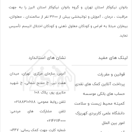
بانوان نیکوکار استان تهران و گروه بانوان نیکوکار استان البرز را به جهت
مراقبت ، درمان ، آموزش و توانبخشی بیش از 3200 نفر از سالمندان ، معلولان،
بیماران مبتلا به ام.اس و کودکان معلول ذهنی و کودکان اختلال اتیسم تأسیس
نماید.
لینک های مفید
نشان های استاندارد
آدرس سازمان مرکزی: تهران، ميدان
قوانین و مقررات
هفت تير، خ مفتح شمالی، خ شهيد
پرداخت آنلاین کمک های نقدی
ملايری پور، پلاک 108
حساب های بانکی موسسه
تلفن روابط عمومی: 02188310688
کمیته محیط زیست و سلامت
تلفن مشارکت های مردمی:
دانشگاه علمی کاربردی کهریزک
02142114000
امور بین الملل
شماره کارت جهت کمک رسانی: 0447-