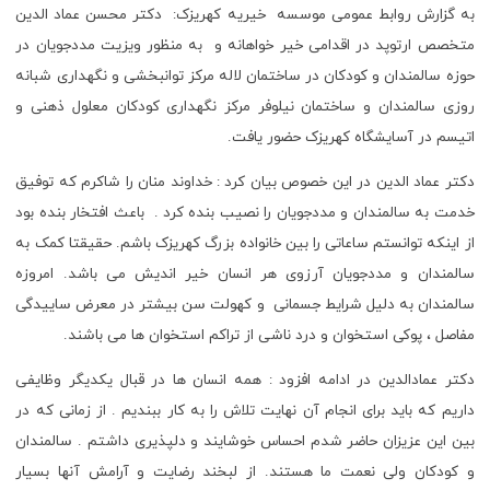
به گزارش روابط عمومی موسسه خیریه کهریزک: دکتر محسن عماد الدین
متخصص ارتوپد در اقدامی خیر خواهانه و به منظور ویزیت مددجویان در
حوزه سالمندان و کودکان در ساختمان لاله مرکز توانبخشی و نگهداری شبانه
روزی سالمندان و ساختمان نیلوفر مرکز نگهداری کودکان معلول ذهنی و
اتیسم در آسایشگاه کهریزک حضور یافت.
دکتر عماد الدین در این خصوص بیان کرد : خداوند منان را شاکرم که توفیق
خدمت به سالمندان و مددجویان را نصیب بنده کرد . باعث افتخار بنده بود
از اینکه توانستم ساعاتی را بین خانواده بزرگ کهریزک باشم. حقیقتا کمک به
سالمندان و مددجویان آرزوی هر انسان خیر اندیش می باشد. امروزه
سالمندان به دلیل شرایط جسمانی و کهولت سن بیشتر در معرض ساییدگی
مفاصل ، پوکی استخوان و درد ناشی از تراکم استخوان ها می باشند.
دکتر عمادالدین در ادامه افزود : همه انسان ها در قبال یکدیگر وظایفی
داریم که باید برای انجام آن نهایت تلاش را به کار ببندیم . از زمانی که در
بین این عزیزان حاضر شدم احساس خوشایند و دلپذیری داشتم . سالمندان
و کودکان ولی نعمت ما هستند. از لبخند رضایت و آرامش آنها بسیار