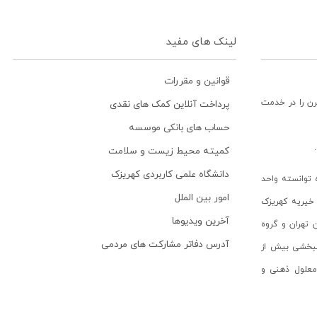
لینک های مفید
قوانین و مقررات
رن را در خدمت
پرداخت آنلاین کمک های نقدی
حساب های بانکی موسسه
کمیته محیط زیست و سلامت
دانشگاه علمی کاربردی کهریزک
توانسته واحد
امور بین الملل
خیریه کهریزک
آخرین ویدیوها
ن تهران و گروه
آدرس دفاتر مشارکت های مردمی
انبخشی بیش از
ن معلول ذهنی و