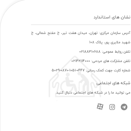
نشان های استاندارد
آدرس سازمان مرکزی: تهران، ميدان هفت تير، خ مفتح شمالی، خ
شهيد ملايری پور، پلاک 108
تلفن روابط عمومی: 02188310688
تلفن مشارکت های مردمی: 02142114000
شماره کارت جهت کمک رسانی: 0447-1051-0870-5029
شبکه های اجتماعی
می توانید ما را در شبکه های اجتماعی دنبال کنید.