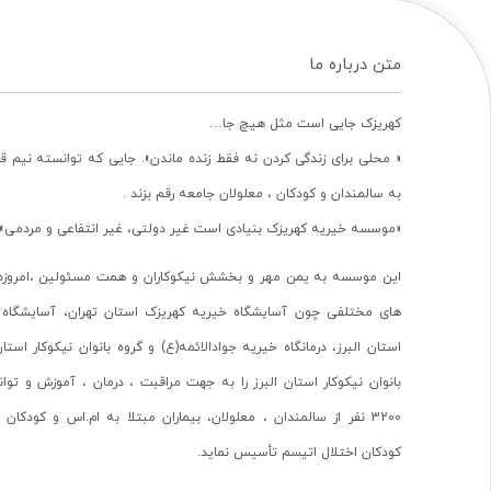
متن درباره ما
کهریزک جایی است مثل هیچ جا…
« محلی برای زندگی کردن نه فقط زنده ماندن». جایی که توانسته نیم ق
به سالمندان و کودکان ، معلولان جامعه رقم بزند .
«موسسه خیریه کهریزک بنیادی است غیر دولتی، غیر انتفاعی و مردمی».
این موسسه به یمن مهر و بخشش نیکوکاران و همت مسئولین ،امروزه 
های مختلفی چون آسایشگاه خیریه کهریزک استان تهران، آسایشگاه 
استان البرز، درمانگاه خیریه جوادالائمه(ع) و گروه بانوان نیکوکار استا
بانوان نیکوکار استان البرز را به جهت مراقبت ، درمان ، آموزش و تو
3200 نفر از سالمندان ، معلولان، بیماران مبتلا به ام.اس و کودکا
کودکان اختلال اتیسم تأسیس نماید.