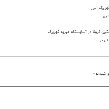
ریزک البرز
اری...
گین کرونا در آسایشگاه خیریه کهریزک
ی در...
ی شده‌اند
*