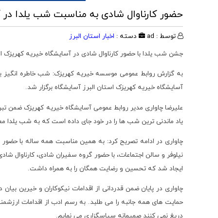
حضور کارناوال شادی به مناسبت شب یلدا در 
توسط : ad
دسته :
اخبار استان البرز
جشن شب یلدا با حضور کارناوال شادی در آسایشگاه خیریه کهریزک است
به گزارش روابط عمومی موسسه خیریه کهریزک: شب خاطره انگیز یلدا 
آسایشگاه خیریه کهریزک استان البرز آسایشگاه برگزار شد.
علیرضا چاواری مدیر روابط عمومی آسایشگاه خیریه کهریزک ضمن تبریک
یاد ماندنی ترین شب ها را در خود جای داده است که به شب یلدا 
چاواری در ادامه تصریح کرد: به همین مناسبت همه ساله با حضور هنر
نیلوفر و سالن اجتماعات، با حضور گروه سفیران شادی، کارناوال شاد
ایجاد شد که تحسین و رضایت همگان را به همراه داشت.
چاواری در پایان ضمن قدردانی از اقدامات نیکوکاران و خیرین بیا
حمایت های همه جانبه را می طلبد. به رسم ادب از اقدامات ارزشمن
دریغ نمی کنند صمیمانه سپاسگزاری می نمایم.