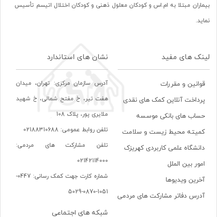
بیماران مبتلا به ام.اس و کودکان معلول ذهنی و کودکان اختلال اتیسم تأسیس
نماید.
لینک های مفید
نشان های استاندارد
آدرس سازمان مرکزی: تهران، ميدان
قوانین و مقررات
هفت تير، خ مفتح شمالی، خ شهيد
پرداخت آنلاین کمک های نقدی
ملايری پور، پلاک 108
حساب های بانکی موسسه
تلفن روابط عمومی: 02188310688
کمیته محیط زیست و سلامت
تلفن مشارکت های مردمی:
دانشگاه علمی کاربردی کهریزک
02142114000
امور بین الملل
شماره کارت جهت کمک رسانی: 0447-
آخرین ویدیوها
1051-0870-5029
آدرس دفاتر مشارکت های مردمی
شبکه های اجتماعی