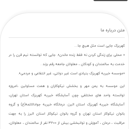
متن درباره ما
کهریزک جایی است مثل هیچ جا…
« محلی برای زندگی کردن نه فقط زنده ماندن». جایی که توانسته نیم قرن را در
خدمت به سالمندان و کودکان ، معلولان جامعه رقم بزند .
«موسسه خیریه کهریزک بنیادی است غیر دولتی، غیر انتفاعی و مردمی».
این موسسه به یمن مهر و بخشش نیکوکاران و همت مسئولین ،امروزه
توانسته واحد های مختلفی چون آسایشگاه خیریه کهریزک استان تهران،
آسایشگاه خیریه کهریزک استان البرز، درمانگاه خیریه جوادالائمه(ع) و گروه
بانوان نیکوکار استان تهران و گروه بانوان نیکوکار استان البرز را به جهت
مراقبت ، درمان ، آموزش و توانبخشی بیش از 3200 نفر از سالمندان ، معلولان،