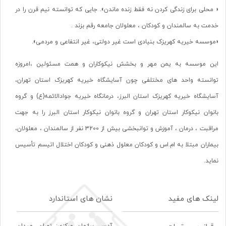
« محلی برای زندگی کردن نه فقط زنده ماندن». جایی که توانسته نیم قرن را در
خدمت به سالمندان و کودکان ، معلولان جامعه رقم بزند .
«موسسه خیریه کهریزک بنیادی است غیر دولتی، غیر انتفاعی و مردمی».
این موسسه به یمن مهر و بخشش نیکوکاران و همت مسئولین ،امروزه
توانسته واحد های مختلفی چون آسایشگاه خیریه کهریزک استان تهران،
آسایشگاه خیریه کهریزک استان البرز، درمانگاه خیریه جوادالائمه(ع) و گروه
بانوان نیکوکار استان تهران و گروه بانوان نیکوکار استان البرز را به جهت
مراقبت ، درمان ، آموزش و توانبخشی بیش از 3200 نفر از سالمندان ، معلولان،
بیماران مبتلا به ام.اس و کودکان معلول ذهنی و کودکان اختلال اتیسم تأسیس
نماید.
لینک های مفید
نشان های استاندارد
آدرس سازمان مرکزی: تهران، ميدان