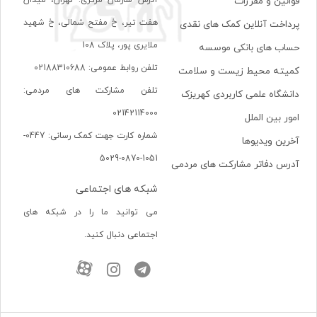
قوانین و مقررات
هفت تير، خ مفتح شمالی، خ شهيد
پرداخت آنلاین کمک های نقدی
ملايری پور، پلاک 108
حساب های بانکی موسسه
تلفن روابط عمومی: 02188310688
کمیته محیط زیست و سلامت
تلفن مشارکت های مردمی:
دانشگاه علمی کاربردی کهریزک
02142114000
امور بین الملل
شماره کارت جهت کمک رسانی: 0447-
آخرین ویدیوها
1051-0870-5029
آدرس دفاتر مشارکت های مردمی
شبکه های اجتماعی
می توانید ما را در شبکه های
اجتماعی دنبال کنید.