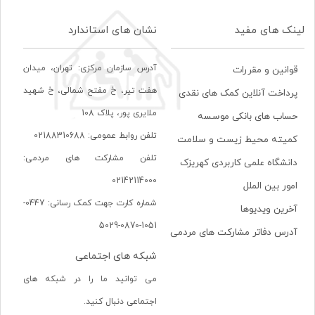
لینک های مفید
نشان های استاندارد
آدرس سازمان مرکزی: تهران، ميدان
قوانین و مقررات
هفت تير، خ مفتح شمالی، خ شهيد
پرداخت آنلاین کمک های نقدی
ملايری پور، پلاک 108
حساب های بانکی موسسه
تلفن روابط عمومی: 02188310688
کمیته محیط زیست و سلامت
تلفن مشارکت های مردمی:
دانشگاه علمی کاربردی کهریزک
02142114000
امور بین الملل
شماره کارت جهت کمک رسانی: 0447-
آخرین ویدیوها
1051-0870-5029
آدرس دفاتر مشارکت های مردمی
شبکه های اجتماعی
می توانید ما را در شبکه های
اجتماعی دنبال کنید.