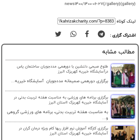
{gallery}news1400/1400-06-27{/gallery}
لینک کوتاه
اشتراک گزاری :
مطالب مشابه
طلوع صبحی دلنشین با دورهمی مددجویان ساختمان یاس
درآسایشگاه خیریه کهریزک البرز
برگزاری دورهمی صمیمانه مددجویان آسایشگاه خیریه...
برگزاری برنامه های ورزشی به مناسبت هفته تربیت بدنی در
آسایشگاه خیریه کهریزک ااستان البرز
به مناسبت هفته تربیت بدنی، برنامه های ورزشی گروهی
و...
برگزاری کارگاه آموزش نرم افزار ریها کام ویژه درمان گران در
آسایشگاه خیریه کهریزک استان البرز