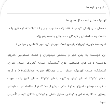
متن درباره ما
کهریزک جایی است مثل هیچ جا…
« محلی برای زندگی کردن نه فقط زنده ماندن». جایی که توانسته نیم قرن را در
خدمت به سالمندان و کودکان ، معلولان جامعه رقم بزند .
«موسسه خیریه کهریزک بنیادی است غیر دولتی، غیر انتفاعی و مردمی».
این موسسه به یمن مهر و بخشش نیکوکاران و همت مسئولین ،امروزه
توانسته واحد های مختلفی چون آسایشگاه خیریه کهریزک استان تهران،
آسایشگاه خیریه کهریزک استان البرز، درمانگاه خیریه جوادالائمه(ع) و گروه
بانوان نیکوکار استان تهران و گروه بانوان نیکوکار استان البرز را به جهت
مراقبت ، درمان ، آموزش و توانبخشی بیش از 3200 نفر از سالمندان ، معلولان،
بیماران مبتلا به ام.اس و کودکان معلول ذهنی و کودکان اختلال اتیسم تأسیس
نماید.