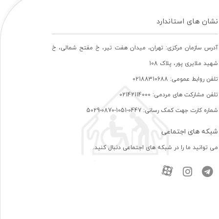
نشان های استاندارد
آدرس سازمان مرکزی: تهران، ميدان هفت تير، خ مفتح شمالی، خ
شهيد ملايری پور، پلاک 108
تلفن روابط عمومی: 02188310688
تلفن مشارکت های مردمی: 02142114000
شماره کارت جهت کمک رسانی: 0447-1051-0870-5029
شبکه های اجتماعی
می توانید ما را در شبکه های اجتماعی دنبال کنید.