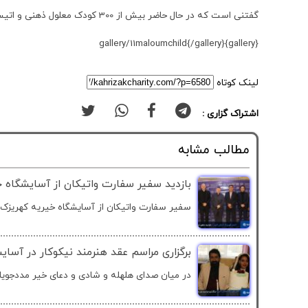
گفتنی است که در حال حاضر بیش از 300 کودک معلول ذهنی و اتیسم به صورت روزانه و شبانه روزی از خدمات مراقبتی، توانبخشی و آموزشی استفاده می کنند.
{gallery}gallery/11maloumchild{/gallery}
لینک کوتاه
اشتراک گزاری :
مطالب مشابه
بازدید سفیر سفارت واتیکان از آسایشگاه خ
سفیر سفارت واتیکان از آسایشگاه خیریه کهریزک 
برگزاری مراسم عقد هنرمند نیکوکار در آسای
در میان صدای هلهله و شادی و دعای خیر مددجویان