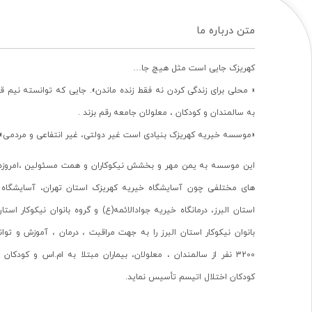
متن درباره ما
کهریزک جایی است مثل هیچ جا…
« محلی برای زندگی کردن نه فقط زنده ماندن». جایی که توانسته نیم ق
به سالمندان و کودکان ، معلولان جامعه رقم بزند .
«موسسه خیریه کهریزک بنیادی است غیر دولتی، غیر انتفاعی و مردمی».
این موسسه به یمن مهر و بخشش نیکوکاران و همت مسئولین ،امروزه 
های مختلفی چون آسایشگاه خیریه کهریزک استان تهران، آسایشگاه 
استان البرز، درمانگاه خیریه جوادالائمه(ع) و گروه بانوان نیکوکار استا
بانوان نیکوکار استان البرز را به جهت مراقبت ، درمان ، آموزش و تو
3200 نفر از سالمندان ، معلولان، بیماران مبتلا به ام.اس و کودکا
کودکان اختلال اتیسم تأسیس نماید.