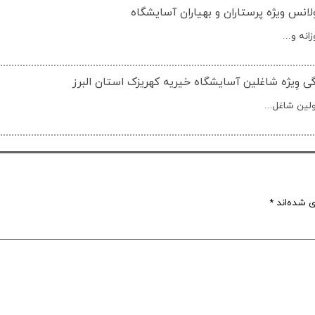
نس ویژه پرستاران و بهیاران آسایشگاه
نه و...
ی وِیژه شاغلین آسایشگاه خیریه کهریزک استان البرز
لین شاغل...
ی شده‌اند
*