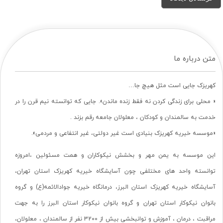
متن درباره ما
کهریزک جایی است مثل هیچ جا…
« محلی برای زندگی کردن نه فقط زنده ماندن». جایی که توانسته نیم قرن را در
خدمت به سالمندان و کودکان ، معلولان جامعه رقم بزند .
«موسسه خیریه کهریزک بنیادی است غیر دولتی، غیر انتفاعی و مردمی».
این موسسه به یمن مهر و بخشش نیکوکاران و همت مسئولین ،امروزه
توانسته واحد های مختلفی چون آسایشگاه خیریه کهریزک استان تهران،
آسایشگاه خیریه کهریزک استان البرز، درمانگاه خیریه جوادالائمه(ع) و گروه
بانوان نیکوکار استان تهران و گروه بانوان نیکوکار استان البرز را به جهت
مراقبت ، درمان ، آموزش و توانبخشی بیش از 3200 نفر از سالمندان ، معلولان،