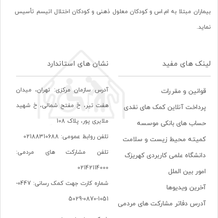
بیماران مبتلا به ام.اس و کودکان معلول ذهنی و کودکان اختلال اتیسم تأسیس
نماید.
لینک های مفید
نشان های استاندارد
آدرس سازمان مرکزی: تهران، ميدان
قوانین و مقررات
هفت تير، خ مفتح شمالی، خ شهيد
پرداخت آنلاین کمک های نقدی
ملايری پور، پلاک 108
حساب های بانکی موسسه
تلفن روابط عمومی: 02188310688
کمیته محیط زیست و سلامت
تلفن مشارکت های مردمی:
دانشگاه علمی کاربردی کهریزک
02142114000
امور بین الملل
شماره کارت جهت کمک رسانی: 0447-
آخرین ویدیوها
1051-0870-5029
آدرس دفاتر مشارکت های مردمی