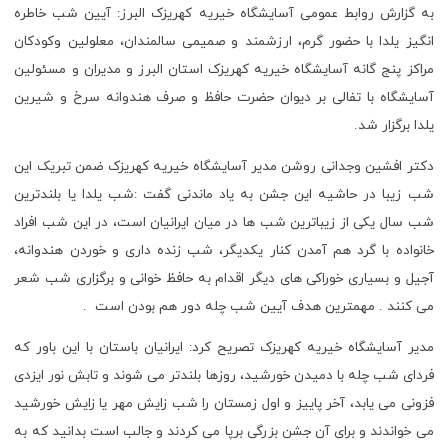
به گزارش روابط عمومی آسایشگاه خیریه کهریزک البرز: آیین شب خاطره
انگیز یلدا با حضور گرم، ارزشمند و صمیمی سالمندان، معلولین وکودکان
مراکز پنج گانه آسایشگاه خیریه کهریزک استان البرز و مدیران و مسئولین
آسایشگاه با تفالی بر دیوان حضرت حافظ و صرف هندوانه سرخ و شیرین
یلدا برگزار شد.
دکتر افشین وجدانی روشن مدیر آسایشگاه خیریه کهریزک ضمن تبریک این
شب زیبا در حاشیه این جشن به یاد ماندنی گفت :شب یلدا یا بلندترین
شب سال یکی از زیباترین شب ها در میان ایرانیان است، در این شب افراد
خانواده با گرد هم آمدن کنار یکدیگر، شب زنده داری و خوردن هندوانه،
آجیل و بسیاری خوراکی های دیگر اقدام به حافظ خوانی و برگزاری شب شعر
می کنند . مهمترین هدف آیین شب چله دور هم بودن است .
مدیر آسایشگاه خیریه کهریزک تصریح کرد: ایرانیان باستان با این باور كه
فردای شب چله با دمیدن خورشید، روز‌ها بلند‌تر می ‌شوند و تابش نور ایزدی
فزونی می‌ یابد، آخر پاییز و اول زمستان را شب زایش مهر یا زایش خورشید
می‌ خواندند و برای آن جشن بزرگی برپا می‌ كردند و جالب است بدانید که به