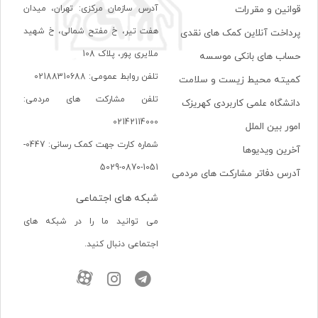
آدرس سازمان مرکزی: تهران، ميدان
قوانین و مقررات
هفت تير، خ مفتح شمالی، خ شهيد
پرداخت آنلاین کمک های نقدی
ملايری پور، پلاک 108
حساب های بانکی موسسه
تلفن روابط عمومی: 02188310688
کمیته محیط زیست و سلامت
تلفن مشارکت های مردمی:
دانشگاه علمی کاربردی کهریزک
02142114000
امور بین الملل
شماره کارت جهت کمک رسانی: 0447-
آخرین ویدیوها
1051-0870-5029
آدرس دفاتر مشارکت های مردمی
شبکه های اجتماعی
می توانید ما را در شبکه های
اجتماعی دنبال کنید.