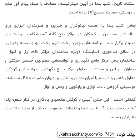
استناد تاریخ، شب یلدا در آیین میترائیسم، مصادف با میلاد پیام آور صلح
و دوستی حضرت مسیح(ع) بوده است.
جشن شب یلدا به همت نیکوکاران و خیرین و هنرمندان البرزی برای
سالمندان معلولین و کودکان در مراکز پنج گانه آسایشگاه با برنامه های
متنوع برگزار شد . برنامه هایی چون: پخت آش، پخت لبو و بسته پذیرایی،
در سالن غذاخوری آسایشگاه (ویژه سالمندان مراکز لاله، رز و گلها) ،
ساختمان یاس مرکز جامع نگهداری و توانبخشی معلولین جسمی حرکتی و
بیماران ام اس و ساختمان نیلوفر مرکز جامع نگهداری وتوانبخشی کودکان
معلول ذهنی و اتیسم با اجرای نمایش، تفالی بر دیوان حضرت حافظ، مسابقه ،
موسیقی گروهی ، دف نوازی و پایکوبی و رقص و آواز .
گفتنی است : این جشن آیینی با گرفتن عکسهای یادگاری در کنار سفره یلدا
که چیدمان زیبای آن با میوه ها و تنقلات مخصوص ، حاکی از سنت یلداست
به پایان رسید
لینک کوتاه