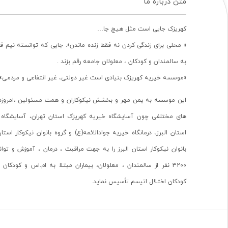
متن درباره ما
کهریزک جایی است مثل هیچ جا…
« محلی برای زندگی کردن نه فقط زنده ماندن». جایی که توانسته نیم ق
به سالمندان و کودکان ، معلولان جامعه رقم بزند .
«موسسه خیریه کهریزک بنیادی است غیر دولتی، غیر انتفاعی و مردمی».
این موسسه به یمن مهر و بخشش نیکوکاران و همت مسئولین ،امروزه 
های مختلفی چون آسایشگاه خیریه کهریزک استان تهران، آسایشگاه 
استان البرز، درمانگاه خیریه جوادالائمه(ع) و گروه بانوان نیکوکار استا
بانوان نیکوکار استان البرز را به جهت مراقبت ، درمان ، آموزش و تو
3200 نفر از سالمندان ، معلولان، بیماران مبتلا به ام.اس و کودکا
کودکان اختلال اتیسم تأسیس نماید.