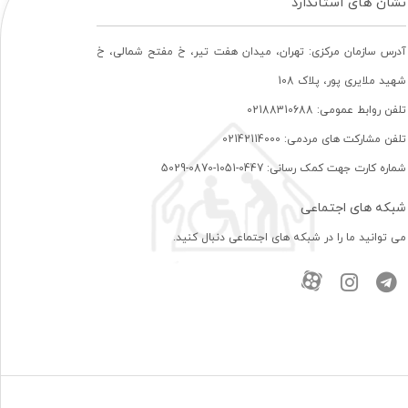
نشان های استاندارد
آدرس سازمان مرکزی: تهران، ميدان هفت تير، خ مفتح شمالی، خ
شهيد ملايری پور، پلاک 108
تلفن روابط عمومی: 02188310688
تلفن مشارکت های مردمی: 02142114000
شماره کارت جهت کمک رسانی: 0447-1051-0870-5029
شبکه های اجتماعی
می توانید ما را در شبکه های اجتماعی دنبال کنید.