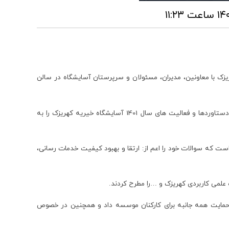
زک با معاونین، مدیران، مسئولان و سرپرستان آسایشگاه در سالن
در این نشست علیرضا چاواری مدیر روابط عمومی ضمن خوش آمدگویی به اعضای هیئت مدیره، امناء و مدیر عامل، گزارش تصویری در قالب کلیپ دستاوردها و فعالیت های سال 1401 آسایشگاه خیریه کهریزک را به
است که سوالات خود را اعم از: ارتقا و بهبود کیفیت خدمات رسانی،
 علمی کاربردی کهریزک و …را مطرح کردند.
حمایت همه جانبه برای کارکنان موسسه داد و همچنین در خصوص