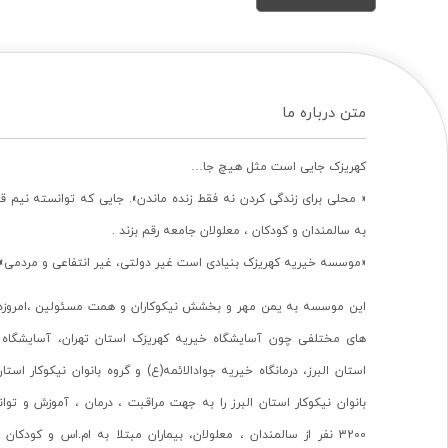
متن درباره ما
کهریزک جایی است مثل هیچ جا…
« محلی برای زندگی کردن نه فقط زنده ماندن». جایی که توانسته نیم ق
به سالمندان و کودکان ، معلولان جامعه رقم بزند .
«موسسه خیریه کهریزک بنیادی است غیر دولتی، غیر انتفاعی و مردمی».
این موسسه به یمن مهر و بخشش نیکوکاران و همت مسئولین ،امروزه 
های مختلفی چون آسایشگاه خیریه کهریزک استان تهران، آسایشگاه 
استان البرز، درمانگاه خیریه جوادالائمه(ع) و گروه بانوان نیکوکار استا
بانوان نیکوکار استان البرز را به جهت مراقبت ، درمان ، آموزش و تو
3200 نفر از سالمندان ، معلولان، بیماران مبتلا به ام.اس و کودکا