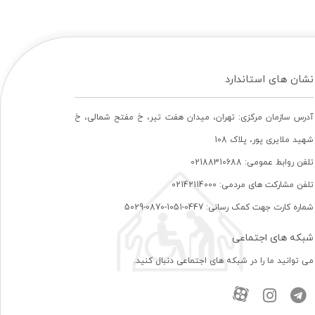
نشان های استاندارد
آدرس سازمان مرکزی: تهران، ميدان هفت تير، خ مفتح شمالی، خ
شهيد ملايری پور، پلاک 108
تلفن روابط عمومی: 02188310688
تلفن مشارکت های مردمی: 02142114000
شماره کارت جهت کمک رسانی: 0447-1051-0870-5029
شبکه های اجتماعی
می توانید ما را در شبکه های اجتماعی دنبال کنید.