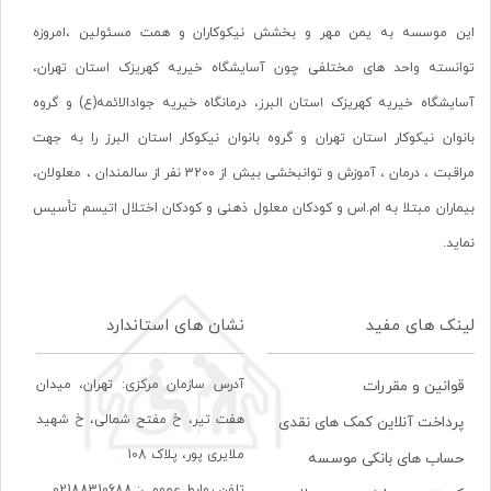
این موسسه به یمن مهر و بخشش نیکوکاران و همت مسئولین ،امروزه
توانسته واحد های مختلفی چون آسایشگاه خیریه کهریزک استان تهران،
آسایشگاه خیریه کهریزک استان البرز، درمانگاه خیریه جوادالائمه(ع) و گروه
بانوان نیکوکار استان تهران و گروه بانوان نیکوکار استان البرز را به جهت
مراقبت ، درمان ، آموزش و توانبخشی بیش از 3200 نفر از سالمندان ، معلولان،
بیماران مبتلا به ام.اس و کودکان معلول ذهنی و کودکان اختلال اتیسم تأسیس
نماید.
لینک های مفید
نشان های استاندارد
آدرس سازمان مرکزی: تهران، ميدان
قوانین و مقررات
هفت تير، خ مفتح شمالی، خ شهيد
پرداخت آنلاین کمک های نقدی
ملايری پور، پلاک 108
حساب های بانکی موسسه
تلفن روابط عمومی: 02188310688