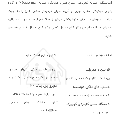
آسایشگاه خیریه کهریزک استان البرز، درمانگاه خیریه جوادالائمه(ع) و گروه
بانوان نیکوکار استان تهران و گروه بانوان نیکوکار استان البرز را به جهت
مراقبت ، درمان ، آموزش و توانبخشی بیش از 3200 نفر از سالمندان ، معلولان،
بیماران مبتلا به ام.اس و کودکان معلول ذهنی و کودکان اختلال اتیسم تأسیس
نماید.
لینک های مفید
نشان های استاندارد
آدرس سازمان مرکزی: تهران، ميدان
قوانین و مقررات
هفت تير، خ مفتح شمالی، خ شهيد
پرداخت آنلاین کمک های نقدی
ملايری پور، پلاک 108
حساب های بانکی موسسه
تلفن روابط عمومی: 02188310688
کمیته محیط زیست و سلامت
تلفن مشارکت های مردمی:
دانشگاه علمی کاربردی کهریزک
02142114000
امور بین الملل