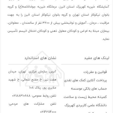
آسایشگاه خیریه کهریزک استان البرز، درمانگاه خیریه جوادالائمه(ع) و گروه
بانوان نیکوکار استان تهران و گروه بانوان نیکوکار استان البرز را به جهت
مراقبت ، درمان ، آموزش و توانبخشی بیش از 3200 نفر از سالمندان ، معلولان،
بیماران مبتلا به ام.اس و کودکان معلول ذهنی و کودکان اختلال اتیسم تأسیس
نماید.
لینک های مفید
نشان های استاندارد
آدرس سازمان مرکزی: تهران، ميدان
قوانین و مقررات
هفت تير، خ مفتح شمالی، خ شهيد
پرداخت آنلاین کمک های نقدی
ملايری پور، پلاک 108
حساب های بانکی موسسه
تلفن روابط عمومی: 02188310688
کمیته محیط زیست و سلامت
تلفن مشارکت های مردمی:
دانشگاه علمی کاربردی کهریزک
02142114000