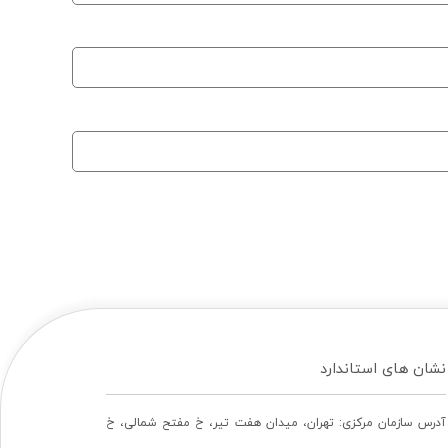
نشان های استاندارد
آدرس سازمان مرکزی: تهران، ميدان هفت تير، خ مفتح شمالی، خ