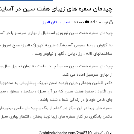
چیدمان سفره های زیبای هفت سین در آسایشگ
توسط : ad
دسته :
اخبار استان البرز
چیدمان سفره هفت سین نوروزی استقبال از بهاری سرسبز را در آسای
به گزارش روابط عمومی آسایشگاه خیریه کهریزک البرز؛ صبح امروز د
ساختمانهای لاله ، رز ، یاس ، گلها و نیلوفر رفت .
چیدمان سفره هفت سین معمولاً چـند ساعت به زمان تحویل سال جدید
از بهاری سرسبز آماده می کند.
دکتر افشین وجدانی دراین بازدید ضمن تبریک پیشاپیش به مددجوبان 
وی افزود : سفره هفت سین که در آن سبزه ، سنجد ، سماق ، سیب س
جای خاص خود را در زندگی شما داشته باشد .
سفره های زیبا در این مرکز هر کدام از رنگ و چیدمان خاصی برخوردار
عکس یادگاری در کنار سفره های زیبا نوید بخش ، انتظار بهاری سبز ا
لینک کوتاه