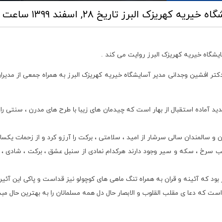
اه خیریه کهریزک البرز
تاریخ ۲۸, اسفند ۱۳۹۹ ساعت ۱۲:۴۴
شگاه خیریه کهریزک البرز روایت می کند .
کتر افشین وجدانی مدیر آسایشگاه خیریه کهریزک البرز به همراه جمعی از مدیران
 آماده استقبال از بهار است که چیدمان های زیبا با طرح های مدرن ، سنتی را
و سالمندان سالی سرشار از امید ، سلامتی ، برکت را آرزو کرد و از زحمات یکسا
رخ ، سکه و سیر وجود دارند هرکدام نمادی از سنبل عشق ، برکت ، شادی ، تس
 بود که آئینه و قران به همراه تنگ ماهی های کوچولو نیز قداست و پاکی این آئی
ست که دعا ی مقلب القلوب و الابصار حال دل همه مسلمانان را به بهترین حال مبد