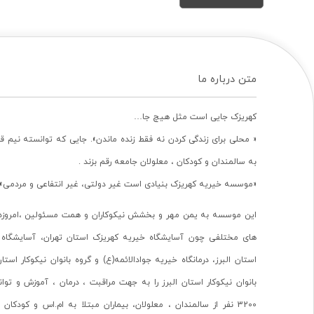
متن درباره ما
کهریزک جایی است مثل هیچ جا…
« محلی برای زندگی کردن نه فقط زنده ماندن». جایی که توانسته نیم ق
به سالمندان و کودکان ، معلولان جامعه رقم بزند .
«موسسه خیریه کهریزک بنیادی است غیر دولتی، غیر انتفاعی و مردمی».
این موسسه به یمن مهر و بخشش نیکوکاران و همت مسئولین ،امروزه 
های مختلفی چون آسایشگاه خیریه کهریزک استان تهران، آسایشگاه 
استان البرز، درمانگاه خیریه جوادالائمه(ع) و گروه بانوان نیکوکار استا
بانوان نیکوکار استان البرز را به جهت مراقبت ، درمان ، آموزش و تو
3200 نفر از سالمندان ، معلولان، بیماران مبتلا به ام.اس و کودکا