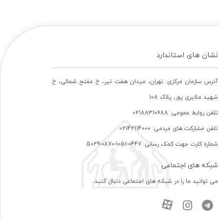
نشان های استاندارد
آدرس سازمان مرکزی: تهران، ميدان هفت تير، خ مفتح شمالی، خ
شهيد ملايری پور، پلاک 108
تلفن روابط عمومی: 02188310688
تلفن مشارکت های مردمی: 02142114000
شماره کارت جهت کمک رسانی: 0447-1051-0870-5029
شبکه های اجتماعی
می توانید ما را در شبکه های اجتماعی دنبال کنید.