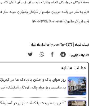
همه کارکنان در راستای انجام وظایف خود بیش از بیش تلاش کند و 
لازم به ذکر می باشد درپایان مراسم از کارکنان وکارگران نمونه سال 1401 آسایشگاه خیریه کهریزک استان البرز تقدیر به عمل آمد.
{gallery}1402NEWS/1402-02-16-1{/gallery}
لینک کوتاه
اشتراک گزاری :
مطالب مشابه
روز هوای پاک و جشن بادبادک ها در کهریزک
به مناسبت روز هوای پاک ، کودکان آسایشگاه خیری
آشتی با طبیعت با کاشت نهال در آسایشگاه