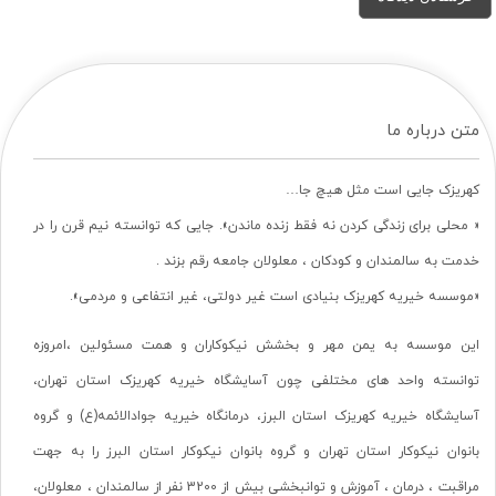
متن درباره ما
کهریزک جایی است مثل هیچ جا…
« محلی برای زندگی کردن نه فقط زنده ماندن». جایی که توانسته نیم قرن را در
خدمت به سالمندان و کودکان ، معلولان جامعه رقم بزند .
«موسسه خیریه کهریزک بنیادی است غیر دولتی، غیر انتفاعی و مردمی».
این موسسه به یمن مهر و بخشش نیکوکاران و همت مسئولین ،امروزه
توانسته واحد های مختلفی چون آسایشگاه خیریه کهریزک استان تهران،
آسایشگاه خیریه کهریزک استان البرز، درمانگاه خیریه جوادالائمه(ع) و گروه
بانوان نیکوکار استان تهران و گروه بانوان نیکوکار استان البرز را به جهت
مراقبت ، درمان ، آموزش و توانبخشی بیش از 3200 نفر از سالمندان ، معلولان،