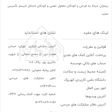
بیماران مبتلا به ام.اس و کودکان معلول ذهنی و کودکان اختلال اتیسم تأسیس
نماید.
لینک های مفید
نشان های استاندارد
آدرس سازمان مرکزی: تهران، ميدان
قوانین و مقررات
هفت تير، خ مفتح شمالی، خ شهيد
پرداخت آنلاین کمک های نقدی
ملايری پور، پلاک 108
حساب های بانکی موسسه
تلفن روابط عمومی: 02188310688
کمیته محیط زیست و سلامت
تلفن مشارکت های مردمی:
دانشگاه علمی کاربردی کهریزک
02142114000
امور بین الملل
شماره کارت جهت کمک رسانی: 0447-
آخرین ویدیوها
1051-0870-5029
آدرس دفاتر مشارکت های مردمی