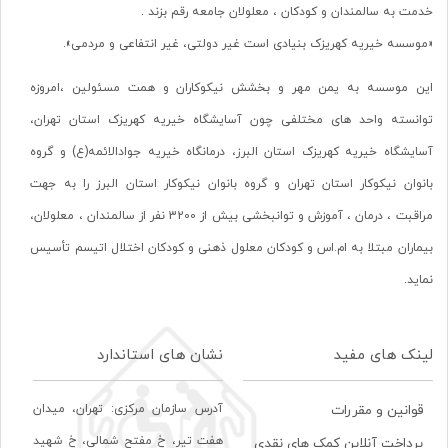
خدمت به سالمندان و کودکان ، معلولان جامعه رقم بزند .
«موسسه خیریه کهریزک بنیادی است غیر دولتی، غیر انتفاعی و مردمی».
این موسسه به یمن مهر و بخشش نیکوکاران و همت مسئولین ،امروزه
توانسته واحد های مختلفی چون آسایشگاه خیریه کهریزک استان تهران،
آسایشگاه خیریه کهریزک استان البرز، درمانگاه خیریه جوادالائمه(ع) و گروه
بانوان نیکوکار استان تهران و گروه بانوان نیکوکار استان البرز را به جهت
مراقبت ، درمان ، آموزش و توانبخشی بیش از 3200 نفر از سالمندان ، معلولان،
بیماران مبتلا به ام.اس و کودکان معلول ذهنی و کودکان اختلال اتیسم تأسیس
نماید.
لینک های مفید
نشان های استاندارد
آدرس سازمان مرکزی: تهران، ميدان
قوانین و مقررات
هفت تير، خ مفتح شمالی، خ شهيد
پرداخت آنلاین کمک های نقدی