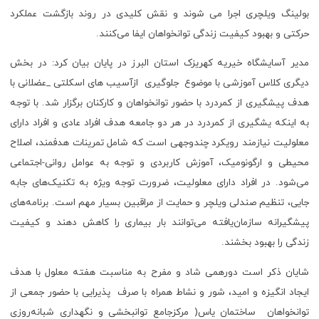
بولینگ ویلچری اجرا می شوند و نقش کلیدی در روند بازگشت عملکرد
حرکتی و بهبود کیفیت زندگی توانخواهان ایفا می‌کنند.
مدیر آسایشگاه خیریه کهریزک استان البرز در پایان بیان کرد: در بخش
دیگری کلاس آموزشی با موضوع جلوگیری ازآسیب های اسکلتی _عضلانی با
هدف پیشگیری از کمردرد با حضور توانخواهان و کارکنان برگزار شد. با توجه
به اینکه یشگیری از کمردرد در هر دو جامعه هدف افراد عادی و افراد دارای
معلولیت نیازمند رویکرد چندوجهی است که شامل تمرینات هدفمند، اصلاح
محیطی و ارگونومیک، آموزش کاربردی و توجه به عوامل روانی-اجتماعی
می‌شود. در افراد دارای معلولیت، ضرورت توجه ویژه به تکنیک‌های جابه
جایی، تنظیم صندلی ویلچر و حمایت از مراقبین بسیار مهم است. برنامه‌های
پیشگیرانه سازمان‌یافته می‌توانند بار بیماری را کاهش دهند و کیفیت
زندگی را بهبود بخشند.
شایان ذکر است دورهمی شاد و مفرح به مناسبت هفته معلول با هدف
ایجاد انگیزه و امید، شور و نشاط همراه با صرف پذیرایی با حضور جمعی از
توانخواهان ساختمان یاس( مرکزجامع توانبخشی و نگهداری شبانه‌روزی