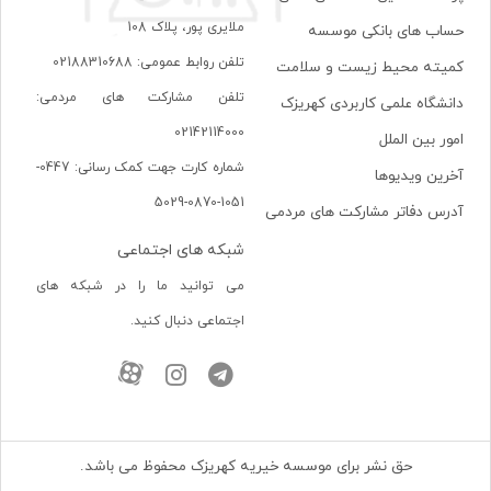
ملايری پور، پلاک 108
حساب های بانکی موسسه
تلفن روابط عمومی: 02188310688
کمیته محیط زیست و سلامت
تلفن مشارکت های مردمی:
دانشگاه علمی کاربردی کهریزک
02142114000
امور بین الملل
شماره کارت جهت کمک رسانی: 0447-
آخرین ویدیوها
1051-0870-5029
آدرس دفاتر مشارکت های مردمی
شبکه های اجتماعی
می توانید ما را در شبکه های
اجتماعی دنبال کنید.
حق نشر برای موسسه خیریه کهریزک محفوظ می باشد.