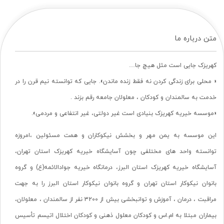
متن درباره ما
کهریزک جایی است مثل هیچ جا…
« محلی برای زندگی کردن نه فقط زنده ماندن». جایی که توانسته نیم قرن را در
خدمت به سالمندان و کودکان ، معلولان جامعه رقم بزند .
«موسسه خیریه کهریزک بنیادی است غیر دولتی، غیر انتفاعی و مردمی».
این موسسه به یمن مهر و بخشش نیکوکاران و همت مسئولین ،امروزه
توانسته واحد های مختلفی چون آسایشگاه خیریه کهریزک استان تهران،
آسایشگاه خیریه کهریزک استان البرز، درمانگاه خیریه جوادالائمه(ع) و گروه
بانوان نیکوکار استان تهران و گروه بانوان نیکوکار استان البرز را به جهت
مراقبت ، درمان ، آموزش و توانبخشی بیش از 3200 نفر از سالمندان ، معلولان،
بیماران مبتلا به ام.اس و کودکان معلول ذهنی و کودکان اختلال اتیسم تأسیس