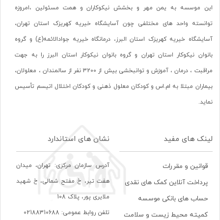
این موسسه به یمن مهر و بخشش نیکوکاران و همت مسئولین ،امروزه
توانسته واحد های مختلفی چون آسایشگاه خیریه کهریزک استان تهران،
آسایشگاه خیریه کهریزک استان البرز، درمانگاه خیریه جوادالائمه(ع) و گروه
بانوان نیکوکار استان تهران و گروه بانوان نیکوکار استان البرز را به جهت
مراقبت ، درمان ، آموزش و توانبخشی بیش از 3200 نفر از سالمندان ، معلولان،
بیماران مبتلا به ام.اس و کودکان معلول ذهنی و کودکان اختلال اتیسم تأسیس
نماید.
لینک های مفید
نشان های استاندارد
آدرس سازمان مرکزی: تهران، ميدان
قوانین و مقررات
هفت تير، خ مفتح شمالی، خ شهيد
پرداخت آنلاین کمک های نقدی
ملايری پور، پلاک 108
حساب های بانکی موسسه
تلفن روابط عمومی: 02188310688
کمیته محیط زیست و سلامت