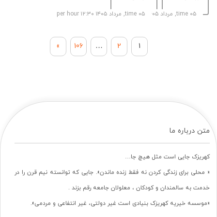
کهریزک
آموزشی فصل
داخلی» با
time ۰۵, مرداد ۱۴۰۵ per hour ۱۲:۳۴
time ۰۵, مرداد ۱۴۰۵ per hour ۱۲:۳۰
تابستان ویژه
هدف ارتقای
پرسنل واحد
دانش،
»
106
…
2
1
پرستاری
مهارت‌های
آسایشگاه
آموزشی و
خیریه کهریزک
افزایش
تهران، با...
اثربخشی
فرآیند
تدریس...
متن درباره ما
کهریزک جایی است مثل هیچ جا…
« محلی برای زندگی کردن نه فقط زنده ماندن». جایی که توانسته نیم قرن را در
خدمت به سالمندان و کودکان ، معلولان جامعه رقم بزند .
«موسسه خیریه کهریزک بنیادی است غیر دولتی، غیر انتفاعی و مردمی».