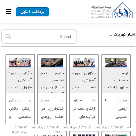
پرداخت آنلاین
اخبار کهریزک ...
اربعین
برگزاری دوره
حضور تیم
برگزاری دوره
حسینی؛
آموزشی
تخصصی
آموزشی
مظهر ارادت و
تست ‌های
ماساژتراپی در
ماژول انبارها
همدلی در
روانشناختی
آسایشگاه
در کهریزک
همزمان با
به منظور
به همت
در راستای
خانواده بزرگ
در کهریزک
کهریزک
کهریزک
اربعین
ارتقای دقت در
نیکوکاران، هر
ارتقای دانش
حسینی،
فرآیندهای
هفته روزهای
تخصصی و
مراسم
ارزیابی و بهبود
پنجشنبه، در
یکپارچه ‌سازی
time ۱۲, مرداد ۱۴۰۵ per hour ۱۴:۴۰
time ۱۲, مرداد ۱۴۰۵ per hour ۱۳:۴۴
time ۱۲,
time ۱۲, مرداد ۱۴۰۵ per hour
۱۳:۴۱
مرداد ۱۴۰۵
سوگواری و
پروتکل‌ های
بخش ‌های
فرآیند های