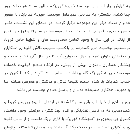
به گزارش روابط عمومی موسسه خیریه کهریزک، مطابق سنت هر ساله، روز
چهارشنبه، نشستی به میزبانی مدیرعامل موسسه خیریه کهریزک، با حضور
مدیران ستاد مرکز این مجموعه برگزار گردید. در ابتدای این نشست، دکتر
حسن احمدی با قدردانی از زحمات مدیران موسسه در سال 99 و ابراز خرسندی
از اینکه در این سال با وجود تمامی محدودیت های و شرایط خاص کرونا،
توانستیم موفقیت های گسترده ای را کسب نماییم، تلاش کلیه ی همکاران
را ستودنی عنوان نمود و ابراز امیدواری کرد تا در سال آتی نیز با همت و
پشتکار همکاران ، بتوان بیش از پیش، در ارتقاء سطح کیفیت خدمات
موسسه خیریه کهریزک گام برداشت، مسلم است آنچه را که تا کنون در
خیریه کهریزک بنا شده است، نتیجه تلاش و کوشش و همراهی هیات امنا
و مدیره ، همکاری صمیمانه مدیران و پرسنل خدوم موسسه می باشد.
وی با یادی از شرایط بحرانی سال گذشته در ابتدای شیوع ویروس کرونا و
کمبودهایی که در تامین نقدینگی و اقلام بهداشتی و مراقبتی وجود داشت،
کنترل این بیماری در آسایشگاه کهریزک را کاری بزرگ دانست و از تلاش کلیه
ی همکارانی که دست در دست یکدیگر دادند و با همدلی توانستند نیازهای