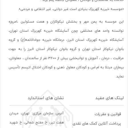
خدمت به سالمندان و کودکان ، معلولان جامعه رقم بزند .
«موسسه خیریه کهریزک بنیادی است غیر دولتی، غیر انتفاعی و مردمی».
این موسسه به یمن مهر و بخشش نیکوکاران و همت مسئولین ،امروزه
توانسته واحد های مختلفی چون آسایشگاه خیریه کهریزک استان تهران،
آسایشگاه خیریه کهریزک استان البرز، درمانگاه خیریه جوادالائمه(ع) و گروه
بانوان نیکوکار استان تهران و گروه بانوان نیکوکار استان البرز را به جهت
مراقبت ، درمان ، آموزش و توانبخشی بیش از 3200 نفر از سالمندان ، معلولان،
بیماران مبتلا به ام.اس و کودکان معلول ذهنی و کودکان اختلال اتیسم تأسیس
نماید.
لینک های مفید
نشان های استاندارد
آدرس سازمان مرکزی: تهران، ميدان
قوانین و مقررات
هفت تير، خ مفتح شمالی، خ شهيد
پرداخت آنلاین کمک های نقدی