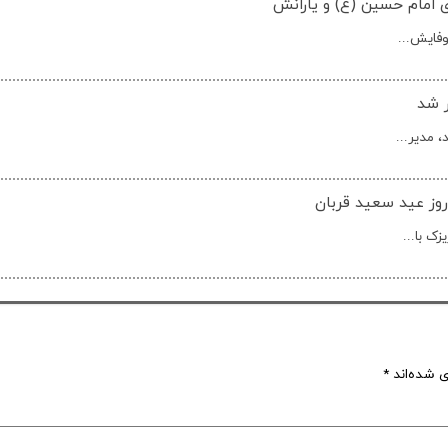
ری امام حسین (ع) و یارانش
وفایش...
ر شد
 مدیر...
روز عید سعید قربان
ک با...
ی شده‌اند
*