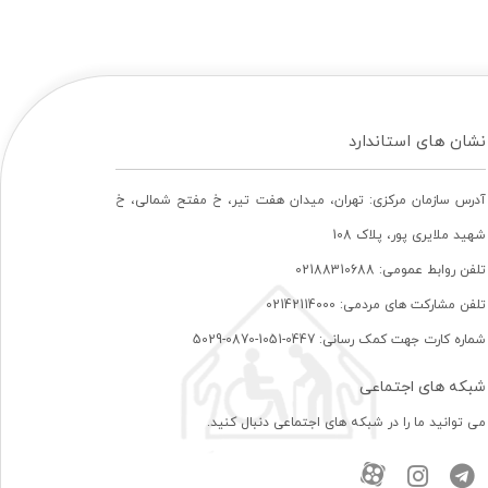
نشان های استاندارد
آدرس سازمان مرکزی: تهران، ميدان هفت تير، خ مفتح شمالی، خ
شهيد ملايری پور، پلاک 108
تلفن روابط عمومی: 02188310688
تلفن مشارکت های مردمی: 02142114000
شماره کارت جهت کمک رسانی: 0447-1051-0870-5029
شبکه های اجتماعی
می توانید ما را در شبکه های اجتماعی دنبال کنید.