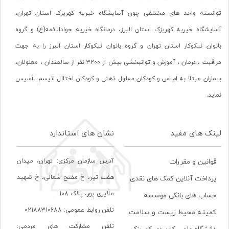
توانسته واحد های مختلفی چون آسایشگاه خیریه کهریزک استان تهران،
آسایشگاه خیریه کهریزک استان البرز، درمانگاه خیریه جوادالائمه(ع) و گروه
بانوان نیکوکار استان تهران و گروه بانوان نیکوکار استان البرز را به جهت
مراقبت ، درمان ، آموزش و توانبخشی بیش از 3200 نفر از سالمندان ، معلولان،
بیماران مبتلا به ام.اس و کودکان معلول ذهنی و کودکان اختلال اتیسم تأسیس
نماید.
لینک های مفید
نشان های استاندارد
آدرس سازمان مرکزی: تهران، ميدان
قوانین و مقررات
هفت تير، خ مفتح شمالی، خ شهيد
پرداخت آنلاین کمک های نقدی
ملايری پور، پلاک 108
حساب های بانکی موسسه
تلفن روابط عمومی: 02188310688
کمیته محیط زیست و سلامت
تلفن مشارکت های مردمی: