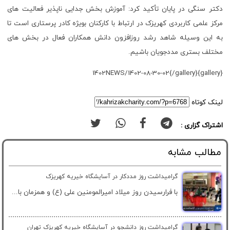
دکتر سنگی در پایان تأکید کرد: آموزش بخش جدایی ناپذیر فعالیت های
مرکز علمی کاربردی کهریزک در ارتباط با کارکنان بویژه کادر پرستاری است تا
به این وسیله شاهد رشد روزافزون دانش همکاران فعال در بخش های
مختلف بستری مددجویان باشیم.
{gallery}1402NEWS/1402-08-30-02{/gallery}
لینک کوتاه
اشتراک گزاری :
مطالب مشابه
گرامیداشت روز مددکار در آسایشگاه خیریه کهریزک
با فرارسیدن روز میلاد امیرالمومنین علی (ع) و همزمان با...
گرامیداشت روز دانشجو در آسایشگاه خیریه کهریزک تهران