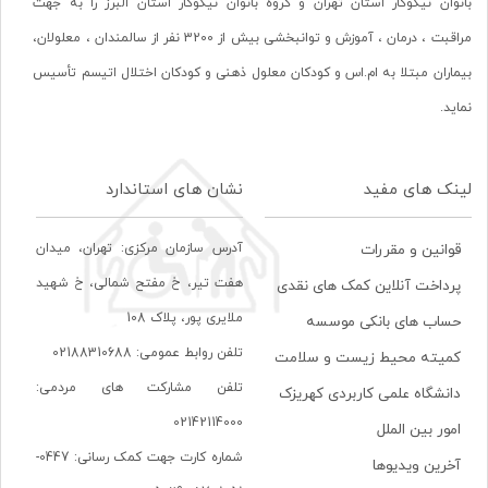
بانوان نیکوکار استان تهران و گروه بانوان نیکوکار استان البرز را به جهت
مراقبت ، درمان ، آموزش و توانبخشی بیش از 3200 نفر از سالمندان ، معلولان،
بیماران مبتلا به ام.اس و کودکان معلول ذهنی و کودکان اختلال اتیسم تأسیس
نماید.
لینک های مفید
نشان های استاندارد
آدرس سازمان مرکزی: تهران، ميدان
قوانین و مقررات
هفت تير، خ مفتح شمالی، خ شهيد
پرداخت آنلاین کمک های نقدی
ملايری پور، پلاک 108
حساب های بانکی موسسه
تلفن روابط عمومی: 02188310688
کمیته محیط زیست و سلامت
تلفن مشارکت های مردمی:
دانشگاه علمی کاربردی کهریزک
02142114000
امور بین الملل
شماره کارت جهت کمک رسانی: 0447-
آخرین ویدیوها