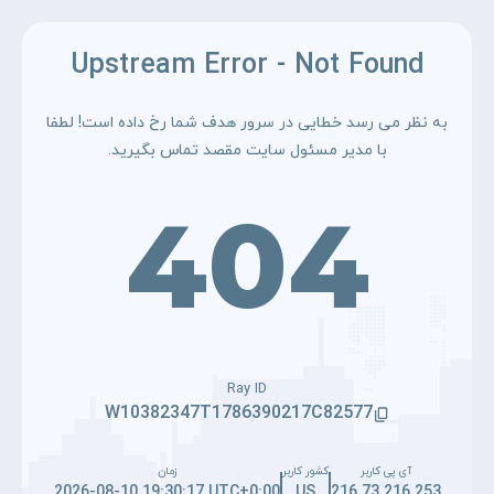
Upstream Error - Not Found
به نظر می رسد خطایی در سرور هدف شما رخ داده است! لطفا
با مدیر مسئول سایت مقصد تماس بگیرید.
404
Ray ID
W10382347T1786390217C82577
آی پی کاربر
کشور کاربر
زمان
2026-08-10 19:30:17 UTC+0:00
US
216.73.216.253