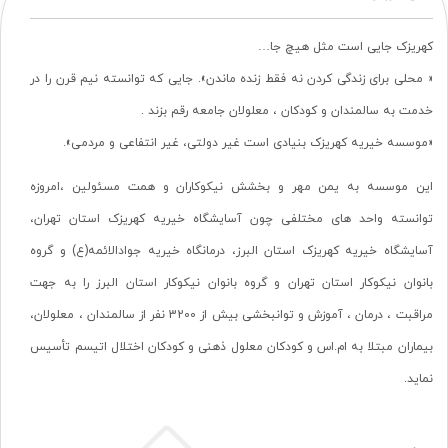
کهریزک جایی است مثل هیچ جا…
« محلی برای زندگی کردن نه فقط زنده ماندن». جایی که توانسته نیم قرن را در
خدمت به سالمندان و کودکان ، معلولان جامعه رقم بزند .
«موسسه خیریه کهریزک بنیادی است غیر دولتی، غیر انتفاعی و مردمی».
این موسسه به یمن مهر و بخشش نیکوکاران و همت مسئولین ،امروزه
توانسته واحد های مختلفی چون آسایشگاه خیریه کهریزک استان تهران،
آسایشگاه خیریه کهریزک استان البرز، درمانگاه خیریه جوادالائمه(ع) و گروه
بانوان نیکوکار استان تهران و گروه بانوان نیکوکار استان البرز را به جهت
مراقبت ، درمان ، آموزش و توانبخشی بیش از 3200 نفر از سالمندان ، معلولان،
بیماران مبتلا به ام.اس و کودکان معلول ذهنی و کودکان اختلال اتیسم تأسیس
نماید.