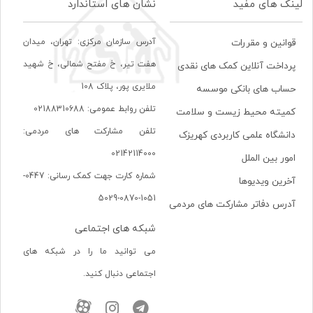
لینک های مفید
نشان های استاندارد
آدرس سازمان مرکزی: تهران، ميدان
قوانین و مقررات
هفت تير، خ مفتح شمالی، خ شهيد
پرداخت آنلاین کمک های نقدی
ملايری پور، پلاک 108
حساب های بانکی موسسه
تلفن روابط عمومی: 02188310688
کمیته محیط زیست و سلامت
تلفن مشارکت های مردمی:
دانشگاه علمی کاربردی کهریزک
02142114000
امور بین الملل
شماره کارت جهت کمک رسانی: 0447-
آخرین ویدیوها
1051-0870-5029
آدرس دفاتر مشارکت های مردمی
شبکه های اجتماعی
می توانید ما را در شبکه های
اجتماعی دنبال کنید.