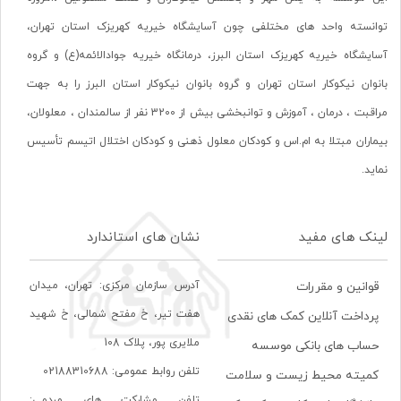
توانسته واحد های مختلفی چون آسایشگاه خیریه کهریزک استان تهران،
آسایشگاه خیریه کهریزک استان البرز، درمانگاه خیریه جوادالائمه(ع) و گروه
بانوان نیکوکار استان تهران و گروه بانوان نیکوکار استان البرز را به جهت
مراقبت ، درمان ، آموزش و توانبخشی بیش از 3200 نفر از سالمندان ، معلولان،
بیماران مبتلا به ام.اس و کودکان معلول ذهنی و کودکان اختلال اتیسم تأسیس
نماید.
لینک های مفید
نشان های استاندارد
آدرس سازمان مرکزی: تهران، ميدان
قوانین و مقررات
هفت تير، خ مفتح شمالی، خ شهيد
پرداخت آنلاین کمک های نقدی
ملايری پور، پلاک 108
حساب های بانکی موسسه
تلفن روابط عمومی: 02188310688
کمیته محیط زیست و سلامت
تلفن مشارکت های مردمی: